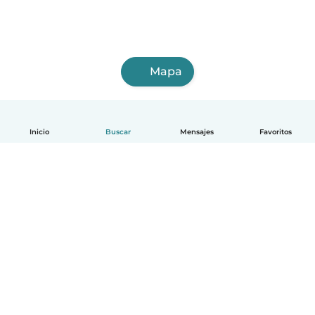
Mapa
Inicio
Buscar
Mensajes
Favoritos
Español
Cómo funciona
Ayuda
Términos y Privacidad
Precios
Datos de la empresa
Babysits para Empresas
Normas de la comunidad