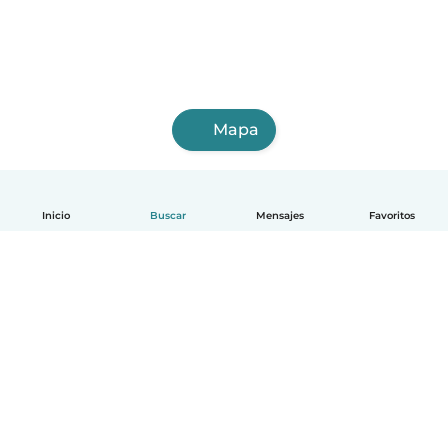
Mapa
Inicio
Buscar
Mensajes
Favoritos
Español
Cómo funciona
Ayuda
Términos y Privacidad
Precios
Datos de la empresa