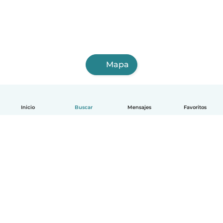
Mapa
Inicio
Buscar
Mensajes
Favoritos
Español
Cómo funciona
Ayuda
Términos y Privacidad
Precios
Datos de la empresa