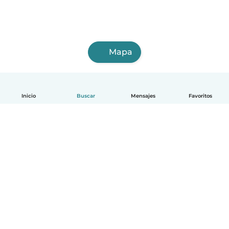
Mapa
Inicio
Buscar
Mensajes
Favoritos
Español
Cómo funciona
Ayuda
Términos y Privacidad
Precios
Datos de la empresa
Babysits para Empresas
Normas de la comunidad