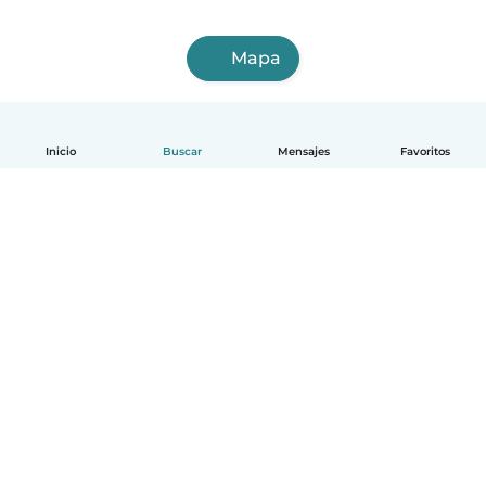
Mapa
Inicio
Buscar
Mensajes
Favoritos
Español
Cómo funciona
Ayuda
Términos y Privacidad
Precios
Datos de la empresa
Babysits para Empresas
Normas de la comunidad