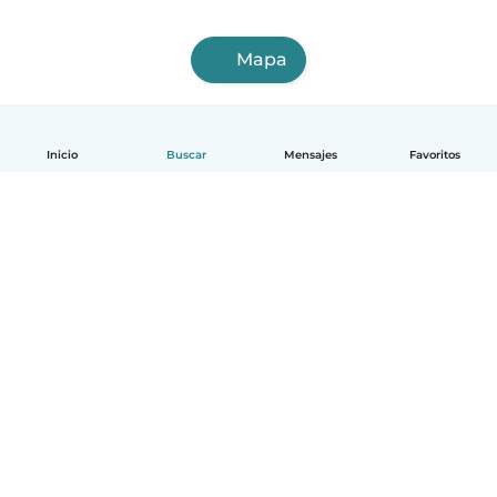
Mapa
Inicio
Buscar
Mensajes
Favoritos
Español
Cómo funciona
Ayuda
Términos y Privacidad
Precios
Datos de la empresa
Babysits para Empresas
Normas de la comunidad