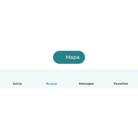
Mapa
Inicio
Buscar
Mensajes
Favoritos
Español
Cómo funciona
Ayuda
Términos y Privacidad