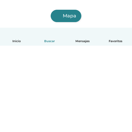
Mapa
Inicio
Buscar
Mensajes
Favoritos
Español
Cómo funciona
Ayuda
Términos y Privacidad
Precios
Datos de la empresa
Babysits para Empresas
Normas de la comunidad