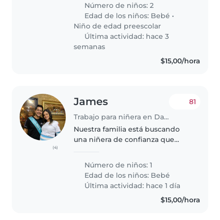
coloqué ahi que necesitan niñera
Número de niños: 2
fija de lunes a viernes por
Edad de los niños:
Bebé
•
razones que a veces salgo..
Niño de edad preescolar
Última actividad: hace 3
semanas
$15,00/hora
James
81
Trabajo para niñera en Daule
Nuestra familia está buscando
una niñera de confianza que
(4)
pueda cuidar de nuestro bebé
de 10 meses Necesitamos
Número de niños: 1
alguien que se sienta cómoda
Edad de los niños:
Bebé
cocinando y realizando algunas
Última actividad: hace 1 día
tareas domésticas...
$15,00/hora