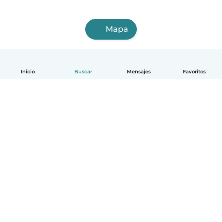
Mapa
Inicio
Buscar
Mensajes
Favoritos
Español
Cómo funciona
Ayuda
Términos y Privacidad
Precios
Datos de la empresa
Babysits para Empresas
Normas de la comunidad