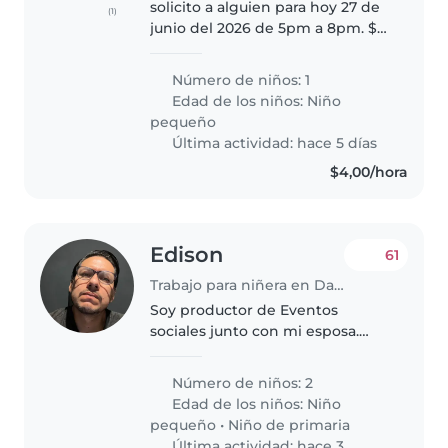
solicito a alguien para hoy 27 de
(1)
junio del 2026 de 5pm a 8pm. $15
por el medio día + la merienda .
actividades puntuales:
Número de niños: 1
acompañar a la familia a una
Edad de los niños:
Niño
cena y atender al bebé Nuestro..
pequeño
Última actividad: hace 5 días
$4,00/hora
Edison
61
Trabajo para niñera en Daule
Soy productor de Eventos
sociales junto con mi esposa.
Tengo 2 hijos maravillosos (12 y 4
años) estamos en búsqueda de
Número de niños: 2
asistente doméstica 3 veces por
Edad de los niños:
Niño
semana (lunes, miércoles y
pequeño
•
Niño de primaria
viernes)..
Última actividad: hace 3