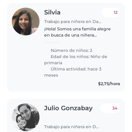
Silvia
12
Trabajo para niñera en Daule
¡Hola! Somos una familia alegre
en busca de una niñera
responsable para cuidar a
nuestros dos hijos, ambos en
Número de niños: 2
edad escolar. Nuestros niños son
Edad de los niños:
Niño de
muy deportistas, llenos de
primaria
energía e..
Última actividad: hace 3
meses
$2,75/hora
Julio Gonzabay
34
Trabajo para niñera en Daule