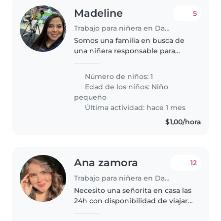
Madeline
5
Trabajo para niñera en Daule
Somos una familia en busca de
una niñera responsable para
nuestro niña de 2 años, que es
juguetona, inteligente y muy
Número de niños: 1
cariñosa. Necesitamos a alguien
Edad de los niños:
Niño
cómoda con mascotas y que
pequeño
sepa..
Última actividad: hace 1 mes
$1,00/hora
Ana zamora
12
Trabajo para niñera en Daule
Necesito una señorita en casa las
24h con disponibilidad de viajar
los fines de semana por eso