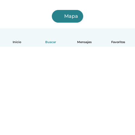
Mapa
Inicio
Buscar
Mensajes
Favoritos
Español
Cómo funciona
Ayuda
Términos y Privacidad
Precios
Datos de la empresa
Babysits para Empresas
Normas de la comunidad