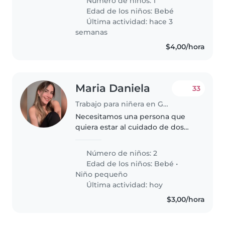
Número de niños: 1
cómoda ayudando con la tarea.
Edad de los niños:
Bebé
Contactanos para coordinar.
Última actividad: hace 3
semanas
$4,00/hora
Maria Daniela
33
Trabajo para niñera en Guayaquil
Necesitamos una persona que
quiera estar al cuidado de dos
niños, todo lo que respecta su
cuidado y a su entorno.
Número de niños: 2
Edad de los niños:
Bebé
•
Niño pequeño
Última actividad: hoy
$3,00/hora