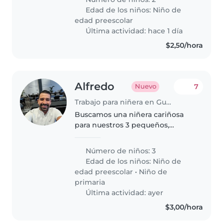
energía y creatividad y les ayude
Edad de los niños:
Niño de
con tareas sencillas. Ideal si
edad preescolar
también..
Última actividad: hace 1 día
$2,50/hora
Alfredo
7
Nuevo
Trabajo para niñera en Guayaquil
Buscamos una niñera cariñosa
para nuestros 3 pequeños,
energéticos y curiosos. Deberá
cocinar, ayudar con tareas
Número de niños: 3
escolares y realizar labores del
Edad de los niños:
Niño de
hogar. Contactenos para
edad preescolar
•
Niño de
conversar
primaria
Última actividad: ayer
$3,00/hora