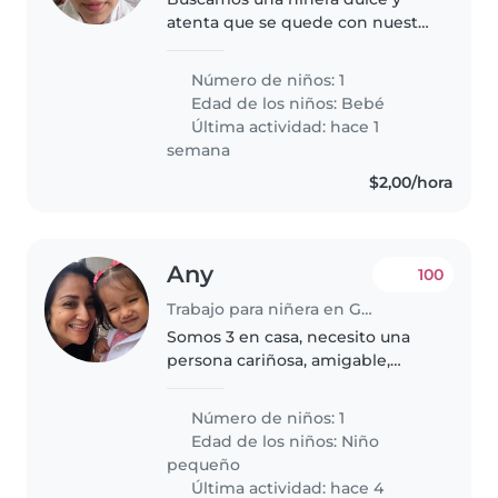
atenta que se quede con nuestro
pequeño de pocos meses. Le
encantarán su carácter tranquilo
Número de niños: 1
y su energía, aunque un poco
Edad de los niños:
Bebé
revoltoso. Requiere que le
Última actividad: hace 1
cocines..
semana
$2,00/hora
Any
100
Trabajo para niñera en Guayaquil
Somos 3 en casa, necesito una
persona cariñosa, amigable,
instruida, que sepa sobre crianza
respetuosa, alimentación
Número de niños: 1
saludable. Debe tener buena
Edad de los niños:
Niño
crianza, para poder ser cuidadora
pequeño
de..
Última actividad: hace 4