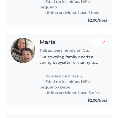
Edad de los niños:
Niño
esté cómoda/o con las mascotas,
pequeño
la..
Última actividad: hace 1 mes
$2,00/hora
Maria
17
Trabajo para niñera en Guayaquil
Our traveling family needs a
caring babysitter or nanny to
join us! We have two little ones!
a curious toddler and a newborn.
Número de niños: 2
Help with light chores
Edad de los niños:
Niño
welcomed. Come meet our kids
pequeño
•
Bebé
and..
Última actividad: hace 6 días
$2,00/hora