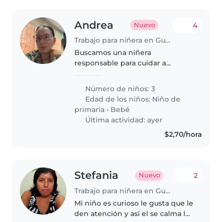
Andrea
4
Nuevo
Trabajo para niñera en Guayaquil
Buscamos una niñera
responsable para cuidar a
nuestros tres hijos: un bebé y
dos niños en edad escolar.
Número de niños: 3
Necesitamos alguien que
Edad de los niños:
Niño de
también ayude con tareas del
primaria
•
Bebé
hogar. Priorizamos a alguien..
Última actividad: ayer
$2,70/hora
Stefania
2
Nuevo
Trabajo para niñera en Guayaquil
Mi niño es curioso le gusta que le
den atención y así el se calma le