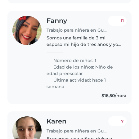
Fanny
11
Trabajo para niñera en Guayaquil
Somos una familia de 3 mi
esposo mi hijo de tres años y yo,
necesito alguien q sea cariñosa
con mi hijo y que tenga
Número de niños: 1
paciencia con el
Edad de los niños:
Niño de
edad preescolar
Última actividad: hace 1
semana
$16,50/hora
Karen
7
Trabajo para niñera en Guayaquil
Buscamos una niñera dulce y