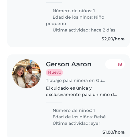
gusta que jueguen con el no le
gusta quedarse solo siempre con
Número de niños: 1
la compañía que usted le puede
Edad de los niños:
Niño
brindar
pequeño
Última actividad: hace 2 días
$2,00/hora
Gerson Aaron
18
Nuevo
Trabajo para niñera en Guayaquil
El cuidado es única y
exclusivamente para un niño de
6 meses diarios el horario es de
9:30am hasta las 3:30 pm te
Número de niños: 1
incluye almuerzo no tienes que
Edad de los niños:
Bebé
realizarlo tendrás ayuda de otra
Última actividad: ayer
persona..
$1,00/hora