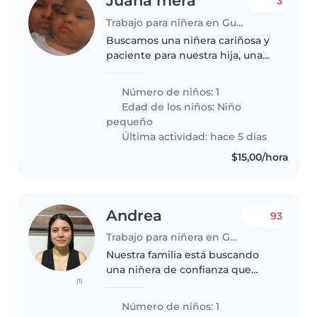
Juana mera
3
Trabajo para niñera en Guayaquil
Buscamos una niñera cariñosa y
paciente para nuestra hija, una
pequeña enérgica y creativa.
Prefieren a alguien que pueda
Número de niños: 1
ayudar con la cocina y conozca
Edad de los niños:
Niño
nuestra rutina familiar.
pequeño
¡Contáctennos..
Última actividad: hace 5 días
$15,00/hora
Andrea
93
Trabajo para niñera en Guayaquil
Nuestra familia está buscando
una niñera de confianza que
(1)
pueda cuidar de nuestro
energético y cariñoso niño de 1
Número de niños: 1
año. Necesitamos a alguien que