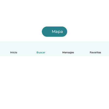
Mapa
Inicio
Buscar
Mensajes
Favoritos
Español
Cómo funciona
Ayuda
Términos y Privacidad
Precios
Datos de la empresa