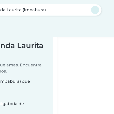
da Laurita (Imbabura)
enda Laurita
 que amas. Encuentra
nos.
(Imbabura) que
ligatoria de