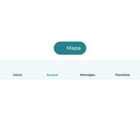
Mapa
Inicio
Buscar
Mensajes
Favoritos
Español
Cómo funciona
Ayuda
Términos y Privacidad
Precios
Datos de la empresa