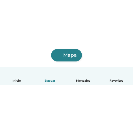
Mapa
Inicio
Buscar
Mensajes
Favoritos
Español
Cómo funciona
Ayuda
Términos y Privacidad