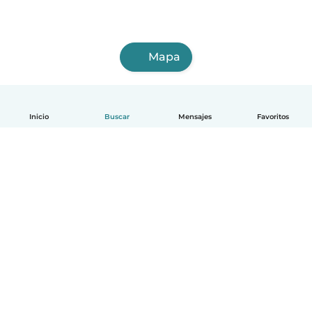
Mapa
Inicio
Buscar
Mensajes
Favoritos
Español
Cómo funciona
Ayuda
Términos y Privacidad
Precios
Datos de la empresa
Babysits para Empresas
Normas de la comunidad