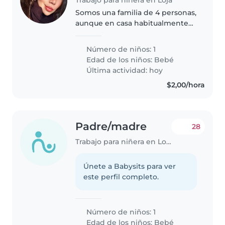
Somos una familia de 4 personas,
aunque en casa habitualmente
permanecemos menos tiempo.
Vivimos mi esposo, mi bebé, mi
Número de niños: 1
hermana y yo. Mi hermana
Edad de los niños:
Bebé
estudia y suele llegar alrededor
Última actividad: hoy
de..
$2,00/hora
Padre/madre
28
Trabajo para niñera en Loja
Únete a Babysits para ver
este perfil completo.
Número de niños: 1
Edad de los niños:
Bebé