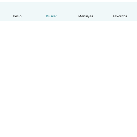
Inicio
Buscar
Mensajes
Favoritos
Español
Cómo funciona
Ayuda
Términos y Privacidad
Precios
Datos de la empresa
Babysits para Empresas
Normas de la comunidad
© Babysits B.V.