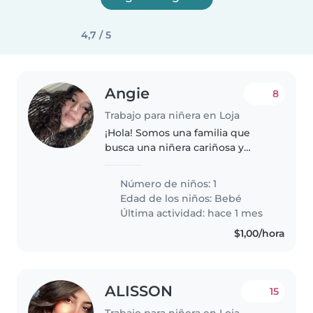
4,7 / 5
Angie
8
Trabajo para niñera en Loja
¡Hola! Somos una familia que
busca una niñera cariñosa y
responsable para cuidar a
nuestra bebé amigable y
Número de niños: 1
calmada. Vivimos en un hogar
Edad de los niños:
Bebé
con una mascota, por lo que es
Última actividad: hace 1 mes
importante que..
$1,00/hora
ALISSON
15
Trabajo para niñera en Loja