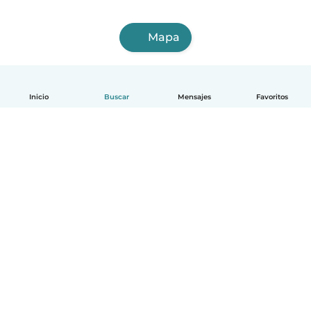
Mapa
Inicio
Buscar
Mensajes
Favoritos
Español
Cómo funciona
Ayuda
Términos y Privacidad
Precios
Datos de la empresa
Babysits para Empresas
Normas de la comunidad