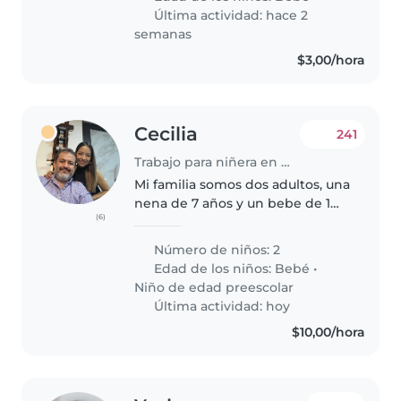
encantaría encontrar a alguien
Última actividad: hace 2
que se sienta..
semanas
$3,00/hora
Cecilia
241
Trabajo para niñera en Manta
Mi familia somos dos adultos, una
nena de 7 años y un bebe de 1
(6)
añito!! tengo dos perritas que
son como nuestras hijas!! Somos
Número de niños: 2
una familia que buscamos una
Edad de los niños:
Bebé
•
chica que nos ayude con..
Niño de edad preescolar
Última actividad: hoy
$10,00/hora