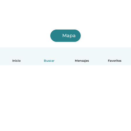
Mapa
Inicio
Buscar
Mensajes
Favoritos
Español
Cómo funciona
Ayuda
Términos y Privacidad
Precios
Datos de la empresa