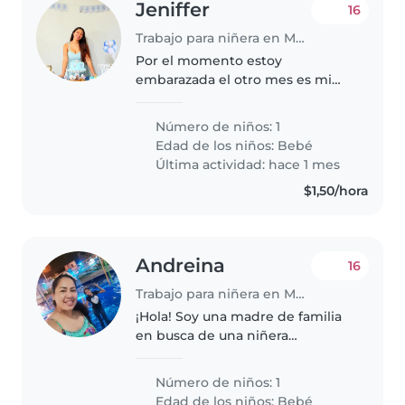
Jeniffer
16
Trabajo para niñera en Manta
Por el momento estoy
embarazada el otro mes es mi
fecha problable de parto ,
mientras necesito a alguien que
Número de niños: 1
me ayude en casa con ciertas
Edad de los niños:
Bebé
cosas del hogar
Última actividad: hace 1 mes
$1,50/hora
Andreina
16
Trabajo para niñera en Manta
¡Hola! Soy una madre de familia
en busca de una niñera
responsable para cuidar a mi
bebé, una niña inteligente,
Número de niños: 1
cariñoso y muy amigable. me
Edad de los niños:
Bebé