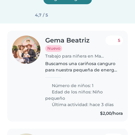
4,7 / 5
Gema Beatriz
5
Nuevo
Trabajo para niñera en Manta
Buscamos una cariñosa canguro
para nuestra pequeña de energía
desbordante. Prefieren que
venga a nuestro hogar y se
Número de niños: 1
sienta cómoda con nuestra
Edad de los niños:
Niño
mascota. ¡Envíanos un mensaje y
pequeño
hablemos
Última actividad: hace 3 días
$2,00/hora