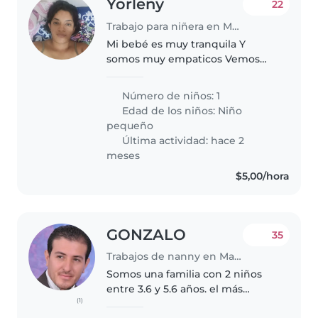
Yorleny
22
Trabajo para niñera en Manta
Mi bebé es muy tranquila Y
somos muy empaticos Vemos
por base necesidades Solo me
gustaría que cuiden bien de mi
Número de niños: 1
gorda que Estée atento de ella
Edad de los niños:
Niño
inclusive más que yo Cualquier
pequeño
inquietud..
Última actividad: hace 2
meses
$5,00/hora
GONZALO
35
Trabajos de nanny en Manta
Somos una familia con 2 niños
entre 3.6 y 5.6 años. el más
(1)
pequeño es enérgicos,