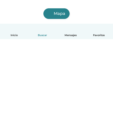
Mapa
Inicio
Buscar
Mensajes
Favoritos
Español
Cómo funciona
Ayuda
Términos y Privacidad
Precios
Datos de la empresa
Babysits para Empresas
Normas de la comunidad