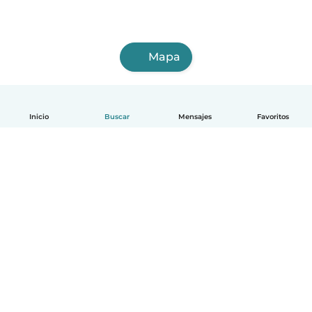
Mapa
Inicio
Buscar
Mensajes
Favoritos
Español
Cómo funciona
Ayuda
Términos y Privacidad
Precios
Datos de la empresa
Babysits para Empresas
Normas de la comunidad