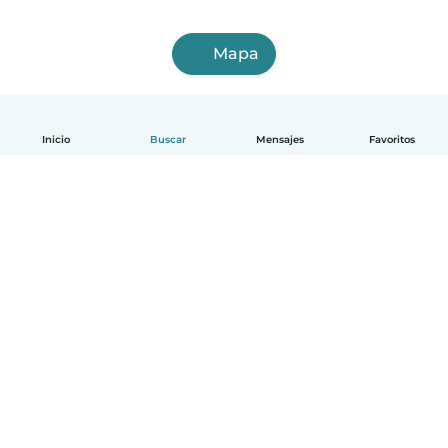
Mapa
Inicio
Buscar
Mensajes
Favoritos
Español
Cómo funciona
Ayuda
Términos y Privacidad
Precios
Datos de la empresa
Babysits para Empresas
Normas de la comunidad