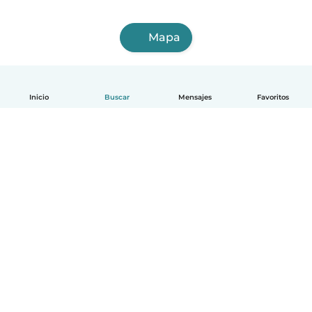
Mapa
Inicio
Buscar
Mensajes
Favoritos
Español
Cómo funciona
Ayuda
Términos y Privacidad
Precios
Datos de la empresa
Babysits para Empresas
Normas de la comunidad