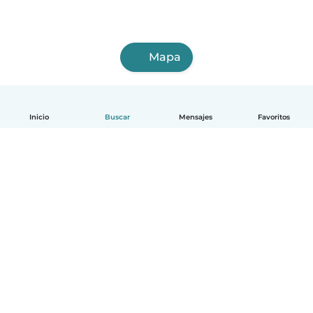
Mapa
Inicio
Buscar
Mensajes
Favoritos
Español
Cómo funciona
Ayuda
Términos y Privacidad
Precios
Datos de la empresa
Babysits para Empresas
Normas de la comunidad