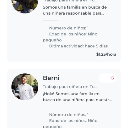
Somos una familia en busca de
una niñera responsable para
cuidar a nuestro niño de 1 año,
quien es muy energético, curioso
Número de niños: 1
y amigable. Necesitamos a
Edad de los niños:
Niño
alguien que se sienta cómoda
pequeño
cocinando..
Última actividad: hace 5 días
$1,25/hora
Berni
13
Trabajo para niñera en Tumbaco
¡Hola! Somos una familia en
busca de una niñera para nuestra
pequeña de 2 años, que es muy
energética, juguetona y
Número de niños: 1
habladora. Nos encantaría
Edad de los niños:
Niño
encontrar a alguien que pueda
pequeño