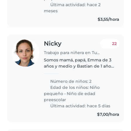
cuidarlo..
Última actividad: hace 2
meses
$3,55/hora
Nicky
22
Trabajo para niñera en Tumbaco
Somos mamá, papá, Emma de 3
años y medio y Bastian de 1 año
y medio, tenemos un perrito
pequeño, somos alegres y nos
Número de niños: 2
gusta mucho compartir con
Edad de los niños:
Niño
nuestros pequeños, buscamos a
pequeño
•
Niño de edad
alguien..
preescolar
Última actividad: hace 5 días
$7,00/hora