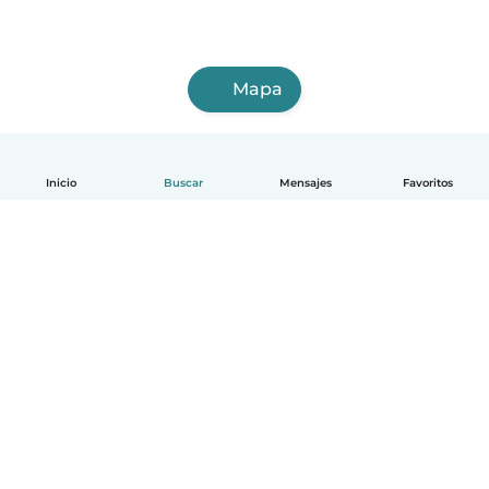
Mapa
Inicio
Buscar
Mensajes
Favoritos
Español
Cómo funciona
Ayuda
Términos y Privacidad
Precios
Datos de la empresa
Babysits para Empresas
Normas de la comunidad