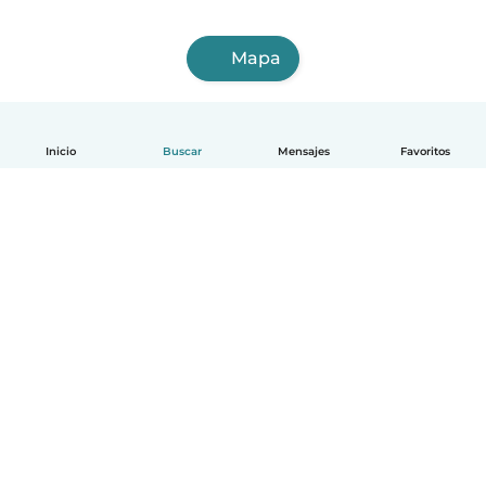
Mapa
Inicio
Buscar
Mensajes
Favoritos
Español
Cómo funciona
Ayuda
Términos y Privacidad
Precios
Datos de la empresa
Babysits para Empresas
Normas de la comunidad