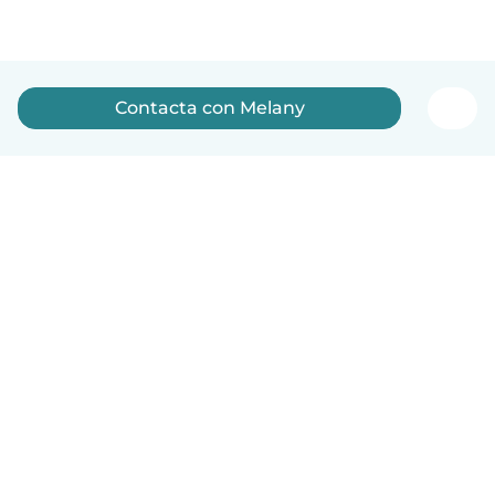
Contacta con Melany
Español
Cómo funciona
Ayuda
Términos y Privacidad
Precios
Datos de la empresa
Babysits para Empresas
Normas de la comunidad