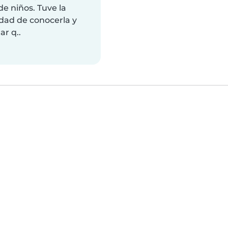
e niños. Tuve la
dad de conocerla y
r q..