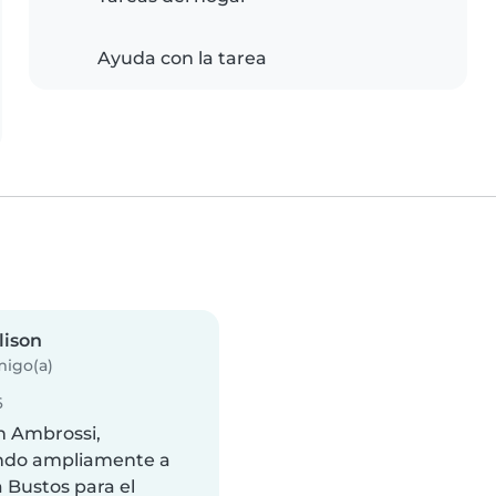
Ayuda con la tarea
lison
igo(a)
6
on Ambrossi,
ndo ampliamente a
 Bustos para el