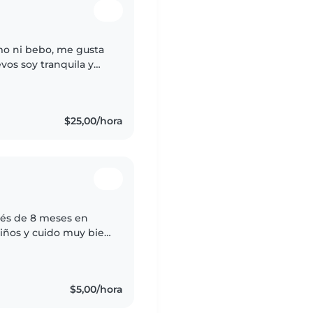
umo ni bebo, me gusta
vos soy tranquila y
no salgo a fiestas ni
$25,00/hora
bés de 8 meses en
niños y cuido muy bien
os mientras
$5,00/hora