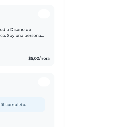
tudio Diseño de
sco. Soy una persona
isfruto mucho las
$5,00/hora
fil completo.