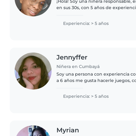
¡Hola! Soy una niñera responsable, e
en sus 30s, con 5 años de experienc
niños pequeños y preescolares. Te
primeros auxilios..
Experiencia: > 5 años
Jennyffer
Niñera en Cumbayá
Soy una persona con experiencia co
a 6 años me gusta hacerle juegos, c
todo un poco.
Experiencia: > 5 años
Myrian