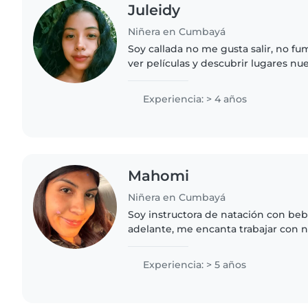
Juleidy
Niñera en Cumbayá
Soy callada no me gusta salir, no f
ver películas y descubrir lugares nue
paciencia, amable, y no hablo mucho 
a discotecas..
Experiencia: > 4 años
Mahomi
Niñera en Cumbayá
Soy instructora de natación con be
adelante, me encanta trabajar con 
de ellos, me gusta jugar y divertirn
aprendemos.
Experiencia: > 5 años