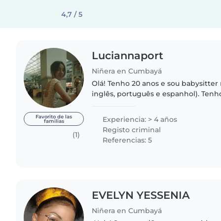
4,7 / 5
Luciannaport
Niñera en Cumbayá
Olá! Tenho 20 anos e sou babysitter 
inglês, português e espanhol). Ten
bebés e crianças pequenas, e sou ca
e muito paciente...
Favorito de las
Experiencia: > 4 años
familias
Registo criminal
(1)
Referencias: 5
EVELYN YESSENIA
Niñera en Cumbayá