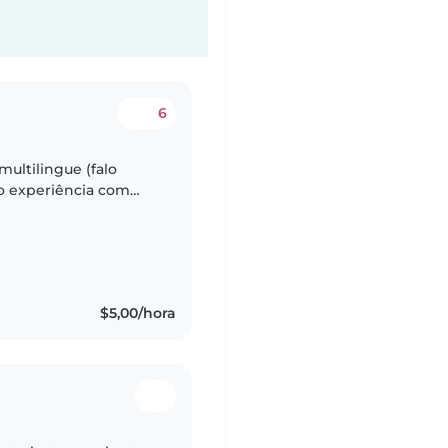
6
multilingue (falo
ho experiência com
rinhosa, responsável
$5,00/hora