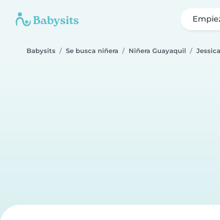
Empie
Babysits
Se busca niñera
Niñera Guayaquil
Jessic