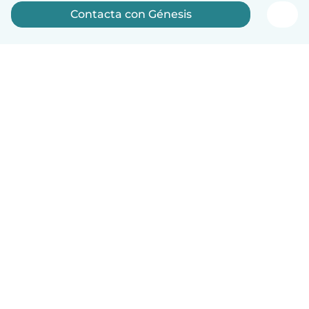
Contacta con Génesis
Español
Cómo funciona
Ayuda
Términos y Privacidad
Precios
Datos de la empresa
Babysits para Empresas
Normas de la comunidad