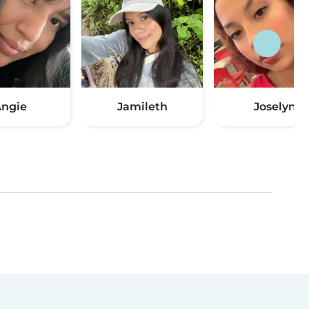
ngie
Jamileth
Joselyn