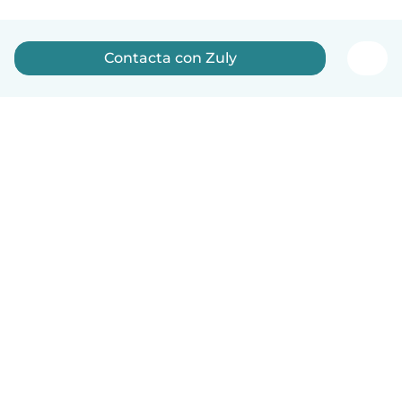
Contacta con Zuly
Español
Cómo funciona
Ayuda
Términos y Privacidad
Precios
Datos de la empresa
Babysits para Empresas
Normas de la comunidad