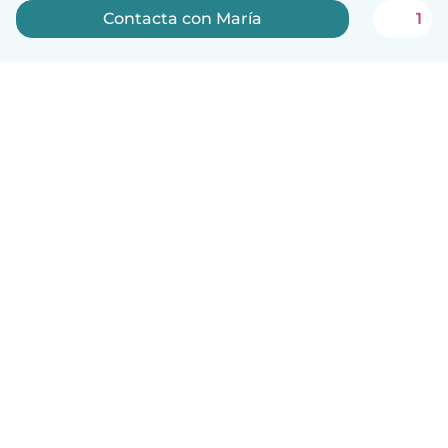
Contacta con María
1
Español
Cómo funciona
Ayuda
Términos y Privacidad
Precios
Datos de la empresa
Babysits para Empresas
Normas de la comunidad