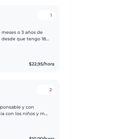
1
3 meses o 3 años de
 hermosa niña y me
$22,95/hora
2
sponsable y con
ia con los niños y me
r y el orden. Creo
$10,00/hora