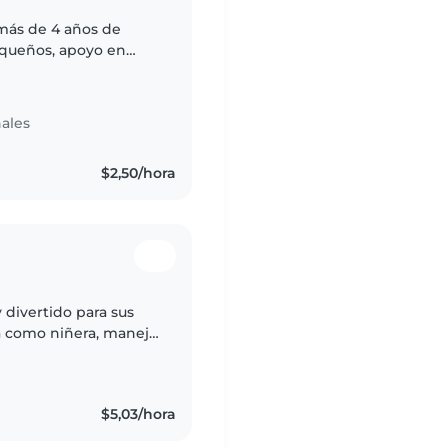
más de 4 años de
equeños, apoyo en
ales
$2,50/hora
divertido para sus
ia como niñera, manejo
de preescolares y
$5,03/hora