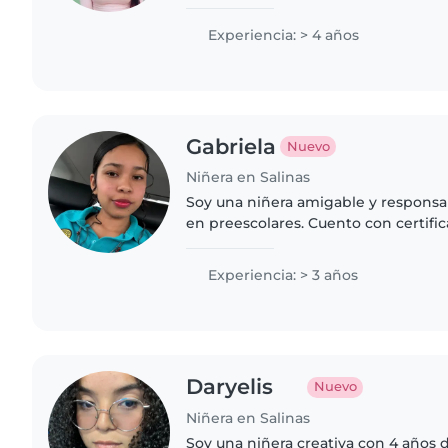
profesionalmente. Cuento con exper
cliente, cuidado..
Experiencia: > 4 años
Gabriela
Nuevo
Niñera en Salinas
Soy una niñera amigable y responsa
en preescolares. Cuento con certifi
auxilios y disfruto dibujar, leer, ha
juegos con los..
Experiencia: > 3 años
Daryelis
Nuevo
Niñera en Salinas
Soy una niñera creativa con 4 años 