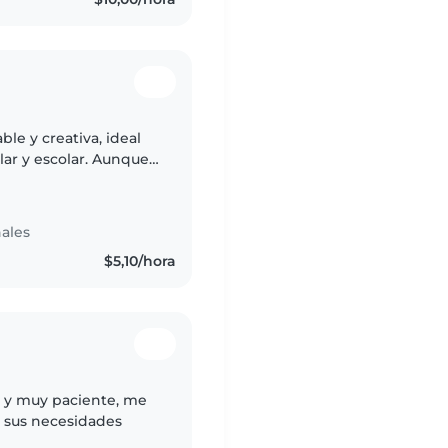
le y creativa, ideal
lar y escolar. Aunque
stoy segura de que mi
ales
$5,10/hora
a y muy paciente, me
a sus necesidades