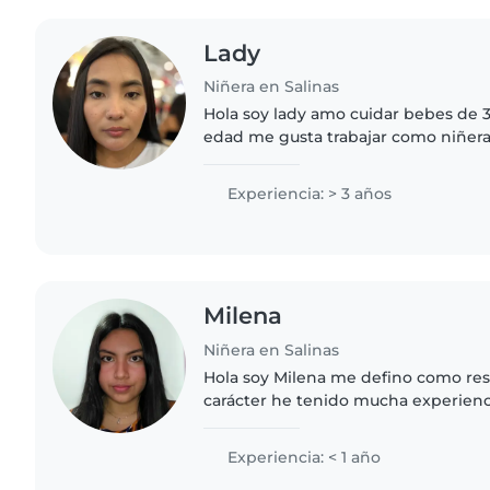
Lady
Niñera en Salinas
Hola soy lady amo cuidar bebes de 
edad me gusta trabajar como niñera desde que tengo 18
años y trabaje 3 años cuidando a dos
encantaria cuidar..
Experiencia: > 3 años
Milena
Niñera en Salinas
Hola soy Milena me defino como re
carácter he tenido mucha experienc
gusta ser muy dinámica. Amo trabaja
que soy buena creando..
Experiencia: < 1 año