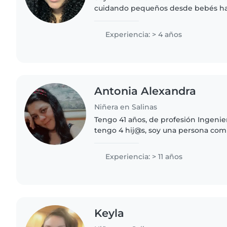
cuidando pequeños desde bebés ha
encanta dibujar, hacer manualidade
juegos. Domino lengua..
Experiencia: > 4 años
Antonia Alexandra
Niñera en Salinas
Tengo 41 años, de profesión Ingenie
tengo 4 hij@s, soy una persona co
cuidado y la salud de un nin@, beb
gusta estar todo el tiempo..
Experiencia: > 11 años
Keyla