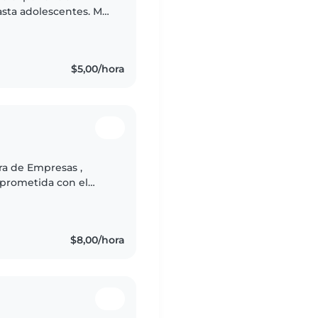
sta adolescentes. Me
s y enseñar música o
$5,00/hora
ra de Empresas ,
mprometida con el
é o adolescente, me
$8,00/hora