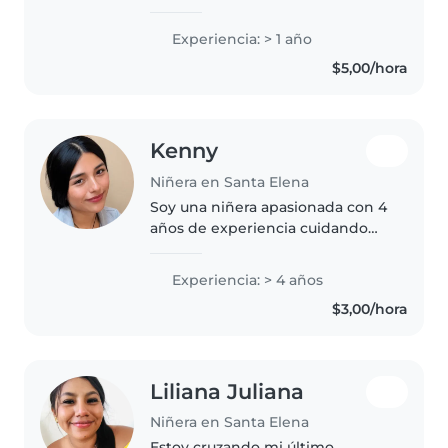
y sacar sonrisas. 😄 Crecí en una
familia grande, así que siempre
Experiencia: > 1 año
he estado rodeada de niños y
$5,00/hora
niñas, aprendiendo a
entretenerlos..
Kenny
Niñera en Santa Elena
Soy una niñera apasionada con 4
años de experiencia cuidando
bebés y niños pequeños. Me
encanta dibujar, hacer
Experiencia: > 4 años
manualidades y jugar con los
$3,00/hora
niños. Me considero responsable,
paciente..
Liliana Juliana
Niñera en Santa Elena
Estoy cruzando mi último