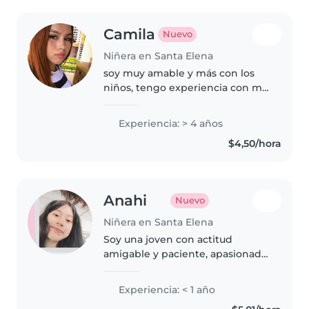
Camila
Nuevo
Niñera en Santa Elena
soy muy amable y más con los
niños, tengo experiencia con mis
dos herman@s de 8 y 6 años, soy
divertida, realizó juegos
Experiencia: > 4 años
creativos, soy paciente, me gusta
$4,50/hora
enseñar, cuidar, alimentar..
Anahi
Nuevo
Niñera en Santa Elena
Soy una joven con actitud
amigable y paciente, apasionada
por el cuidado de los más
pequeños. Me encanta leer
Experiencia: < 1 año
cuentos, cantar y jugar. Aunque