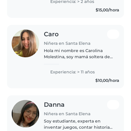
Experiencia: > 2 años
los niños, sin embargo estoy
$15,00/hora
presta y a la disposición,..
Caro
Niñera en Santa Elena
Hola mi nombre es Carolina
Molestina, soy mamá soltera de
un adolescente de 15 años y una
niña de 9. Trabajo desde casa y
Experiencia: > 11 años
me gustaría ganar un dinero
$10,00/hora
extra. Me gusta mucho los niños..
Danna
Niñera en Santa Elena
Soy estudiante, experta en
inventar juegos, contar historias