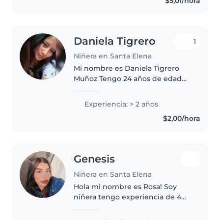
$5,01/hora
tengo poca experiencia, estoy
muy ilusionada..
Daniela Tigrero
1
Niñera en Santa Elena
Mi nombre es Daniela Tigrero
Muñoz Tengo 24 años de edad
Soltera Con disponibilidad de
tiempo de lunes a Viernes
Experiencia: > 2 años
Responsable en las tareas que
$2,00/hora
me indiquen y sobre todo
puntual También..
Genesis
Niñera en Santa Elena
Hola mi nombre es Rosa! Soy
niñera tengo experiencia de 4
años , se la responsabilidad que
se debe tener para el cuidado de