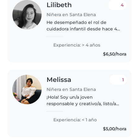
Lilibeth
4
Niñera en Santa Elena
He desempeñado el rol de
cuidadora infantil desde hace 4
años y he construido una solida
experiencia a favor de la
Experiencia: > 4 años
formación de los niños. Tuve el
$6,50/hora
placer de trabajar con familias..
Melissa
1
Niñera en Santa Elena
¡Hola! Soy un/a joven
responsable y creativo/a, listo/a
para cuidar de tus niños. Aunque
recién empiezo en el cuidado
Experiencia: < 1 año
infantil, tengo habilidades en
$5,00/hora
dibujo, manualidades, música y..