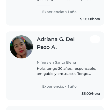
considero responsable y trabajo
bajo presión si es necesario. Me
Experiencia: < 1 año
gustaría seguir cuidando mas
$10,00/hora
niños para asi tener más
experiencia...
Adriana G. Del
Pezo A.
Niñera en Santa Elena
Hola, tengo 20 años, responsable,
amigable y entusiasta. Tengo
experiencia cuidando a niños de
preescolares y de primaria. Me
Experiencia: < 1 año
encantan las actividades como
$5,00/hora
leer cuentos, hacer música..