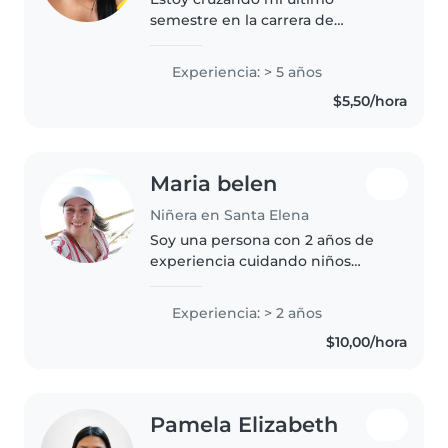
semestre en la carrera de
comunicación, tengo una hija
que me ha enseñado a ser
Experiencia: > 5 años
paciente y hacer marabares para
$5,50/hora
estar bien
Maria belen
Niñera en Santa Elena
Soy una persona con 2 años de
experiencia cuidando niños
pequeños. Pegago en primeros
auxilios, me encanta dibujar y
Experiencia: > 2 años
leer cuentos. Me adapto
$10,00/hora
fácilmente y disfruto facilitando
ayuda..
Pamela Elizabeth