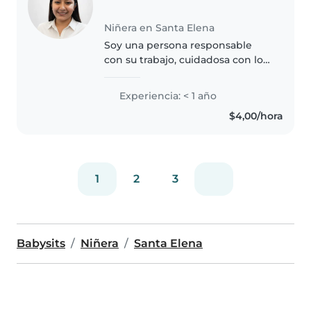
Niñera en Santa Elena
Soy una persona responsable
con su trabajo, cuidadosa con los
niños, me preocupo por
mantener a los menores con
Experiencia: < 1 año
actividades que ayuden a su
$4,00/hora
desarrollo cognitivo.
1
2
3
Babysits
Niñera
Santa Elena