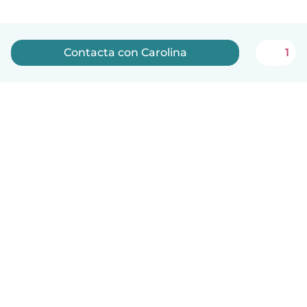
Contacta con Carolina
1
Español
Cómo funciona
Ayuda
Términos y Privacidad
Precios
Datos de la empresa
Babysits para Empresas
Normas de la comunidad