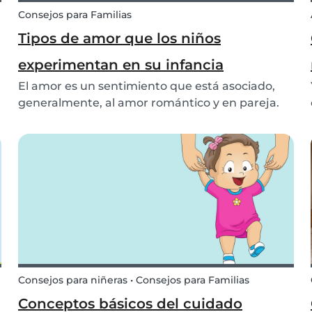
Consejos para Familias
Tipos de amor que los niños
experimentan en su infancia
El amor es un sentimiento que está asociado,
generalmente, al amor romántico y en pareja.
a
Sin embargo, los niños pueden experimentar el
amor en muchas y diferentes relaciones
sociales. Ayúdanos a expresar gratitud para con
nuestra comuni...
Consejos para niñeras • Consejos para Familias
Conceptos básicos del cuidado