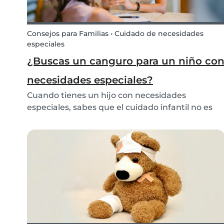
Consejos para Familias • Cuidado de necesidades
especiales
¿Buscas un canguro para un niño co
necesidades especiales?
Cuando tienes un hijo con necesidades
especiales, sabes que el cuidado infantil no es
tan simple como pedir al vecino que venga a
hacer de canguro. Estos niños suelen necesitar
cuidados especiales y atención extra.