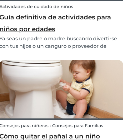
Actividades de cuidado de niños
Guía definitiva de actividades para
niños por edades
Ya seas un padre o madre buscando divertirse
con tus hijos o un canguro o proveedor de
cuidado infantil buscando ideas para tu próxima
cita de cuidado infantil, aquí encontrarás todo lo
que necesitas. Echa un vistazo a esta lista de
acti...
Consejos para niñeras • Consejos para Familias
Cómo quitar el pañal a un niño