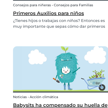
Consejos para niñeras • Consejos para Familias
Primeros Auxilios para niños
¿Tienes hijos o trabajas con niños? Entonces es
muy importante que sepas cómo dar primeros
auxilios a los niños. Conocer los primeros auxilios
básicos para niños en la práctica es esencial par
cualquier proveedor de cuidado infantil, pa...
Noticias • Acción climática
Babysits ha compensado su huella de