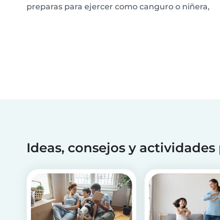
preparas para ejercer como canguro o niñera,
desde crear un buen perfil y contactar con las
familias hasta triunfar en la entrevista. Sin
embargo, uno de los pasos finales más
importantes es h...
Ideas, consejos y actividades