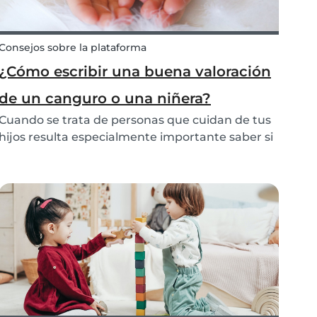
Consejos sobre la plataforma
¿Cómo escribir una buena valoración
de un canguro o una niñera?
Cuando se trata de personas que cuidan de tus
hijos resulta especialmente importante saber si
esa persona es adecuada para el trabajo de
niñera o no. Por eso, en este artículo queremos
enseñarte a escribir una valoración adecuada de
un c...