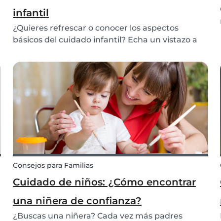
infantil
¿Quieres refrescar o conocer los aspectos
básicos del cuidado infantil? Echa un vistazo a
nuestra guía de cuidado infantil básico. Incluye
información sobre cómo vestir a un niños,
cambios de pañales, pataletas, dieta nutricional,
primer...
Consejos para Familias
Cuidado de niños: ¿Cómo encontrar
una niñera de confianza?
¿Buscas una niñera? Cada vez más padres