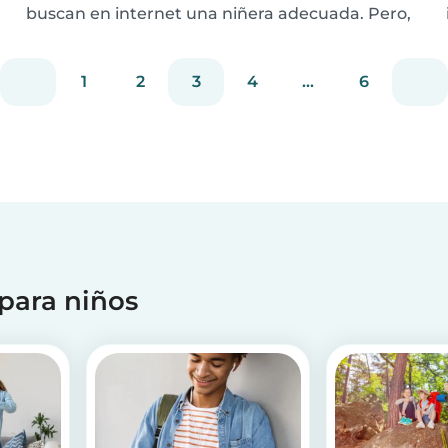
buscan en internet una niñera adecuada. Pero,
¿cuál es la mejor manera de encontrar una
niñera? Lee nuestros 10 consejos sobre lo que
1
2
3
4
...
6
debes hacer cuando busques una niñera de
confianza.
 para niños