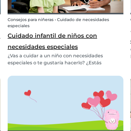
Consejos para niñeras • Cuidado de necesidades
especiales
n
Cuidado infantil de niños con
necesidades especiales
¿Vas a cuidar a un niño con necesidades
especiales o te gustaría hacerlo? ¿Estás
pensando en trabajar para una familia que
busca un canguro para su hijo con necesidades
especiales? Entonces, asegúrate de que estás
preparado y de que sabe...