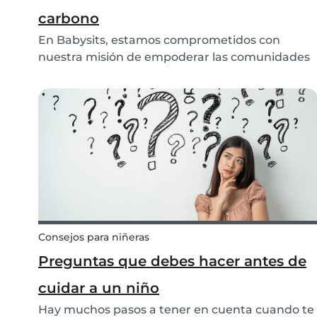
carbono
En Babysits, estamos comprometidos con
nuestra misión de empoderar las comunidades
alrededor del cuidado infantil para que, así, los
niños puedan crecer felices y sanos. Para que
esto ocurra, creemos que es esencial actuar
para prevenir...
Consejos para niñeras
Preguntas que debes hacer antes de
cuidar a un niño
Hay muchos pasos a tener en cuenta cuando te