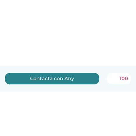
Contacta con Any
100
Español