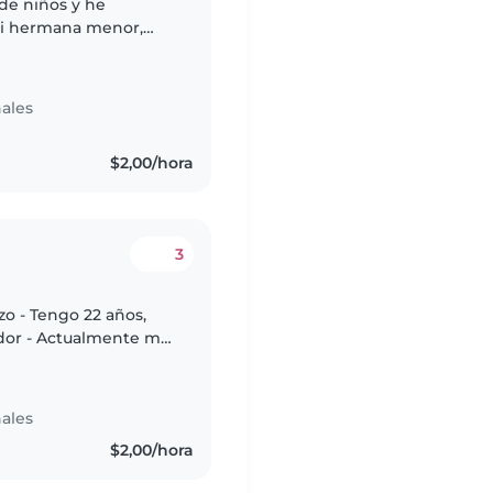
de niños y he
mi hermana menor,
ios de mis primitos.
ales
$2,00/hora
3
zo - Tengo 22 años,
ador - Actualmente me
erior en Enfermería -
ales
$2,00/hora