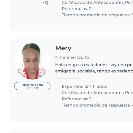
Certificado de Antecedentes Pen
(3)
Referencias: 2
Tiempo promedio de respuesta: 
Mery
Niñera en Quito
Hola un gusto saludarles, soy una p
amigable, sociable, tengo experienc
cuidado de niños de 0 meses en ade
edades de 12..
Favorito de las
Experiencia: > 11 años
familias
Certificado de Antecedentes Pen
Referencias: 2
Tiempo promedio de respuesta: 