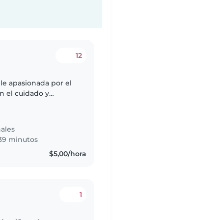
12
le apasionada por el
n el cuidado y
 hogar, teniendo
ales
39 minutos
$5,00/hora
1