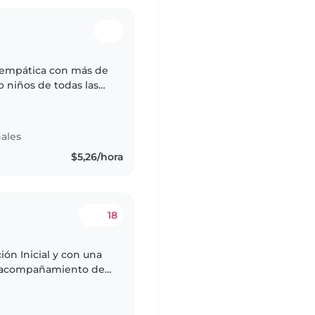
y empática con más de
 niños de todas las
dades y estoy cómoda
ales
$5,26/hora
18
ón Inicial y con una
y acompañamiento de
 que trabajar con los