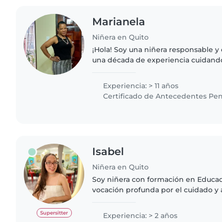
Marianela
Niñera en Quito
¡Hola! Soy una niñera responsable 
una década de experiencia cuidando
edades. Me encanta hacer manuali
cocinando y ayudando..
Experiencia: > 11 años
Certificado de Antecedentes Pen
Isabel
Niñera en Quito
Soy niñera con formación en Educaci
vocación profunda por el cuidado 
los niños. Desde muy joven descubrí
más pequeños me..
Supersitter
Experiencia: > 2 años