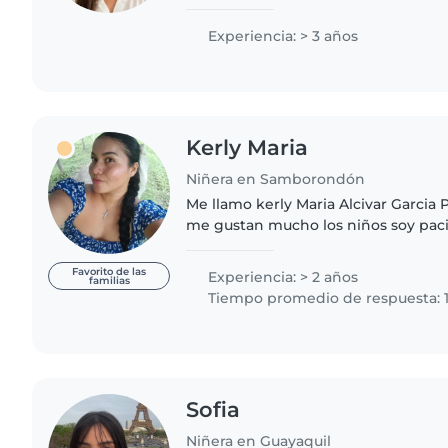
concentración, la paciencia, la disci
decisiones bajo..
Experiencia: > 3 años
Kerly Maria
Niñera en Samborondón
Me llamo kerly Maria Alcivar Garcia 
me gustan mucho los niños soy pac
gusta mucho la responsabilidad soy
busca de un empleo estable
Favorito de las
Experiencia: > 2 años
familias
Tiempo promedio de respuesta: 1
Sofia
Niñera en Guayaquil