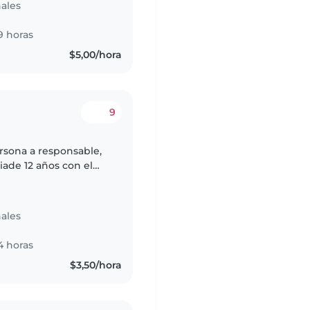
ales
9 horas
$5,00/hora
9
ersona a responsable,
iade 12 años con el
lante hasta niños de
ales
4 horas
$3,50/hora