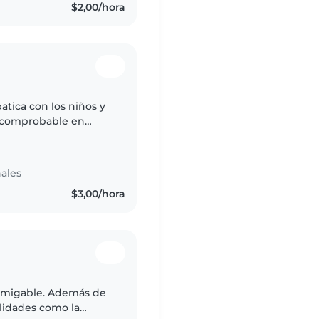
$2,00/hora
tica con los niños y
o comprobable en
a velar por la calidad
ales
$3,00/hora
 amigable. Además de
ilidades como la