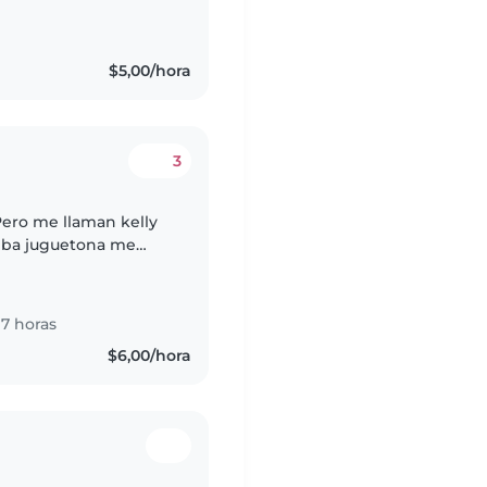
plina y la toma de
$5,00/hora
3
Pero me llaman kelly
iba juguetona me
 amable y estoy en
7 horas
$6,00/hora