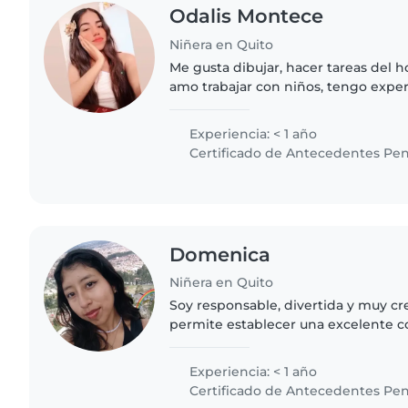
Odalis Montece
Niñera en Quito
Me gusta dibujar, hacer tareas del ho
amo trabajar con niños, tengo expe
niños pequeños y también tengo ex
con necesidades especiales..
Experiencia: < 1 año
Certificado de Antecedentes Pen
Domenica
Niñera en Quito
Soy responsable, divertida y muy cr
permite establecer una excelente c
Disfruto de actividades como dibujar, 
hacer manualidades,..
Experiencia: < 1 año
Certificado de Antecedentes Pen