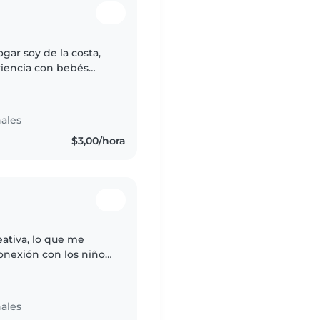
gar soy de la costa,
riencia con bebés
periencia con niños
ales
$3,00/hora
eativa, lo que me
onexión con los niños.
leer, bailar, cantar,
ales