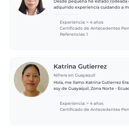
Desde pequeña he estado rodeada 
adquirido experiencia cuidando a 
que tiene casi 4 años, así como a var
Estoy familiarizada con tareas..
Experiencia: > 4 años
Certificado de Antecedentes Pen
Referencias: 1
Katrina Gutierrez
Niñera en Guayaquil
Hola, me llamo Katrina Gutierrez Era
soy de Guayaquil, Zona Norte - Ecu
gradué de la carrera de Tecnico Sup
Mi experiencia..
Experiencia: > 4 años
Certificado de Antecedentes Pen