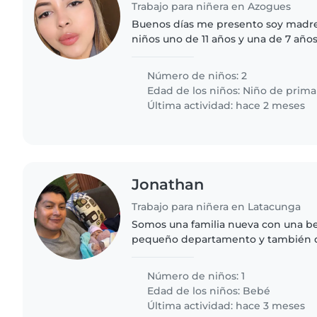
Trabajo para niñera en Azogues
Buenos días me presento soy madre
niños uno de 11 años y una de 7 año
trabajo solicito de 9 y 30 de la Maña
Número de niños: 2
Edad de los niños:
Niño de prima
Última actividad: hace 2 meses
Jonathan
Trabajo para niñera en Latacunga
Somos una familia nueva con una b
pequeño departamento y también 
ordenas la ropa de la bebé. Pronto m
necesitará más ayuda ya..
Número de niños: 1
Edad de los niños:
Bebé
Última actividad: hace 3 meses