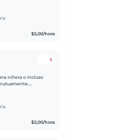
hace solo), que lo lleve
ria
$5,00/hora
5
na niñera o incluso
 mutuamente.
llenos de energía,
ria
$2,00/hora