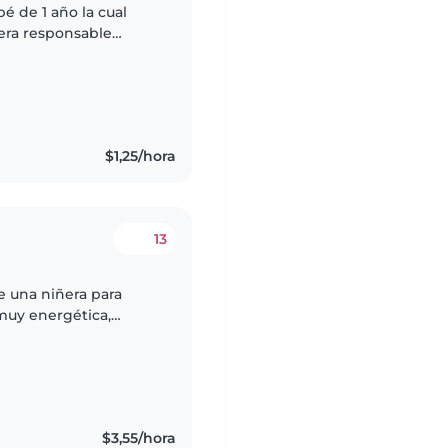
é de 1 año la cual
ñera responsable
 a una persona que se
s
$1,25/hora
13
e una niñera para
muy energética,
ía encontrar a
$3,55/hora