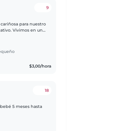
9
cariñosa para nuestro
ativo. Vivimos en un
 que la niñera se
equeño
$3,00/hora
18
e bebé 5 meses hasta