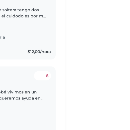
 soltera tengo dos
s el cuidodo es por mi
na a 7 de la noche
ria
$12,00/hora
6
ebé vivimos en un
queremos ayuda en
i mujer estará sola y