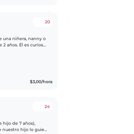
20
e una niñera, nanny o
2 años. Él es curioso,
mos a alguien
$3,00/hora
24
 hijo de 7 años),
nuestro hijo lo guie