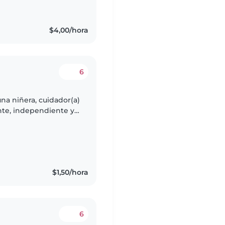
$4,00/hora
6
na niñera, cuidador(a)
nte, independiente y
ue esté cómodo
$1,50/hora
6