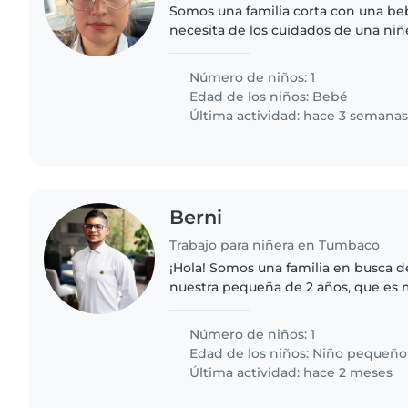
Somos una familia corta con una beb
necesita de los cuidados de una ni
creativa y muy amigable. Buscamos
encargue del cuidado..
Número de niños: 1
Edad de los niños:
Bebé
Última actividad: hace 3 semana
Berni
Trabajo para niñera en Tumbaco
¡Hola! Somos una familia en busca d
nuestra pequeña de 2 años, que es 
juguetona y habladora. Nos encantar
alguien que pueda cuidarlo..
Número de niños: 1
Edad de los niños:
Niño pequeño
Última actividad: hace 2 meses