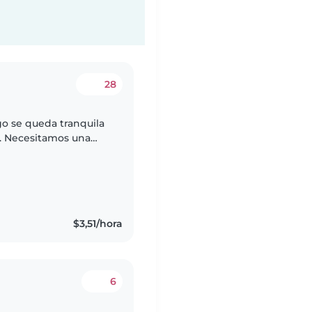
28
ego se queda tranquila
a. Necesitamos una
oches para las
$3,51/hora
6