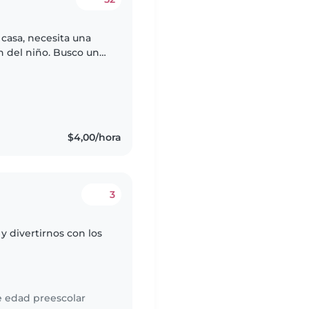
 casa, necesita una
ño. Busco una
le en alimentación
$4,00/hora
3
y divertirnos con los
e edad preescolar