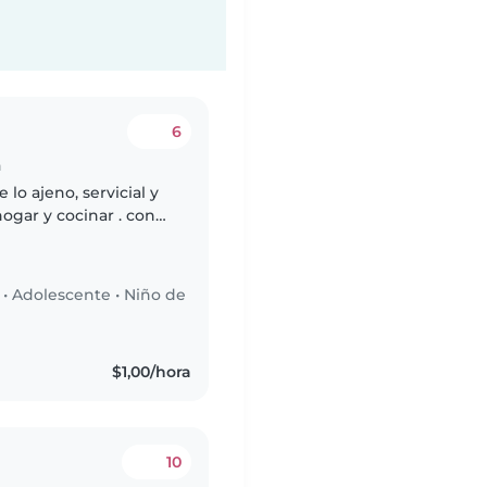
6
n
lo ajeno, servicial y
ogar y cocinar . con
a. Que está en el
•
Adolescente
•
Niño de
$1,00/hora
10