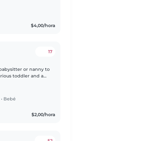
$4,00/hora
17
babysitter or nanny to
urious toddler and a
welcomed. Come meet
•
Bebé
$2,00/hora
52