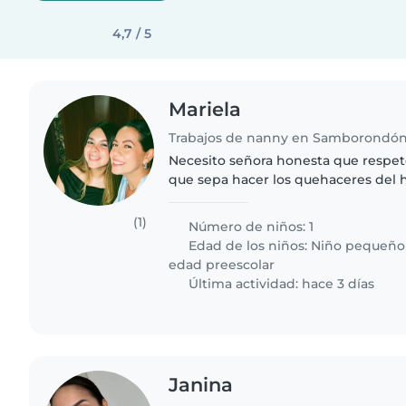
4,7 / 5
Mariela
Trabajos de nanny en Samborondó
Necesito señora honesta que respete 
que sepa hacer los quehaceres del h
paciencia para el cuidado de una niñ
kinder . Brindo..
(1)
Número de niños: 1
Edad de los niños:
Niño pequeño
edad preescolar
Última actividad: hace 3 días
Janina