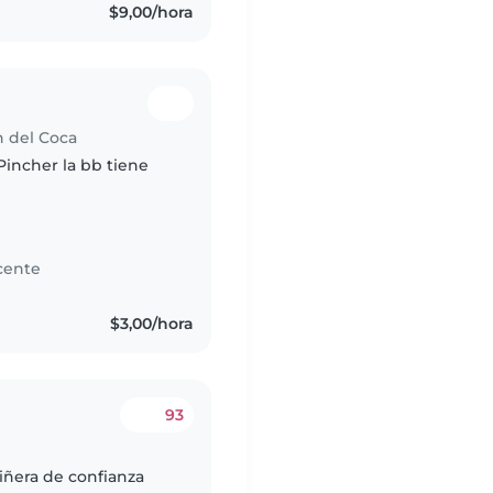
$9,00/hora
n del Coca
Pincher la bb tiene
cente
s
$3,00/hora
93
iñera de confianza