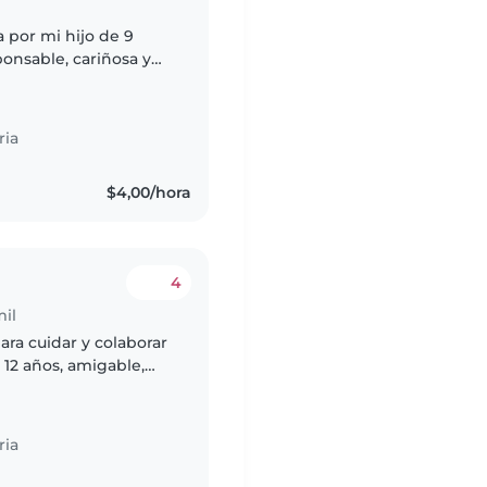
 por mi hijo de 9
onsable, cariñosa y
ués de clases, en un
ria
$4,00/hora
4
mil
ra cuidar y colaborar
 12 años, amigable,
os mucha paciencia y
ria
s