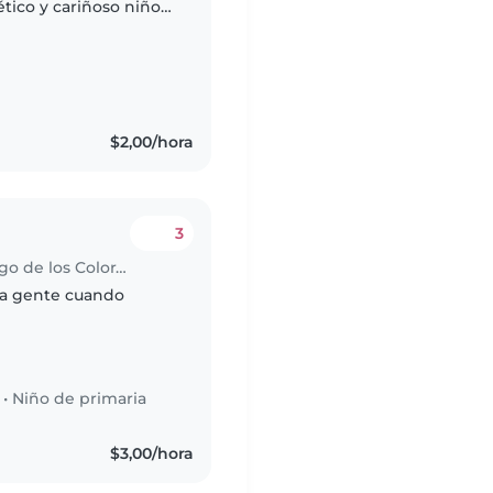
tico y cariñoso niño
e esté cómoda/o con
$2,00/hora
3
Trabajo para niñera en Santo Domingo de los Colorados
la gente cuando
•
Niño de primaria
s
$3,00/hora