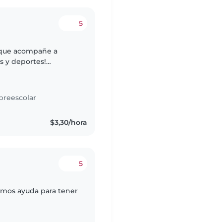
5
 que acompañe a
s y deportes!
rgía y ganas de
preescolar
$3,30/hora
5
tamos ayuda para tener