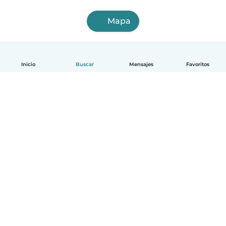
Mapa
Inicio
Buscar
Mensajes
Favoritos
Español
Cómo funciona
Ayuda
Términos y Privacidad
Precios
Datos de la empresa
Babysits para Empresas
Normas de la comunidad