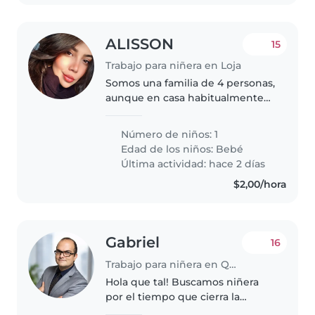
ALISSON
15
Trabajo para niñera en Loja
Somos una familia de 4 personas,
aunque en casa habitualmente
permanecemos menos tiempo.
Vivimos mi esposo, mi bebé, mi
Número de niños: 1
hermana y yo. Mi hermana
Edad de los niños:
Bebé
estudia y suele llegar alrededor
Última actividad: hace 2 días
de..
$2,00/hora
Gabriel
16
Trabajo para niñera en Quito
Hola que tal! Buscamos niñera
por el tiempo que cierra la
guardería en verano. Mi bebé