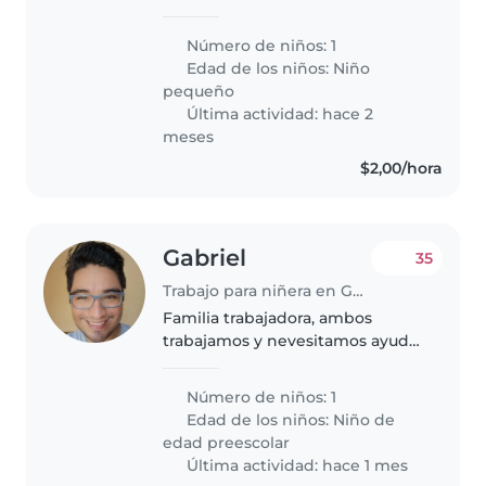
cuidado de un bebé de 1 año y 2
meses. Necesitaríamos que sea
Número de niños: 1
una persona amigable, alegre
Edad de los niños:
Niño
que le guste jugar con niño
pequeño
pequeño..
Última actividad: hace 2
meses
$2,00/hora
Gabriel
35
Trabajo para niñera en Guayaquil
Familia trabajadora, ambos
trabajamos y nevesitamos ayuda
con nuestro
Número de niños: 1
Edad de los niños:
Niño de
edad preescolar
Última actividad: hace 1 mes