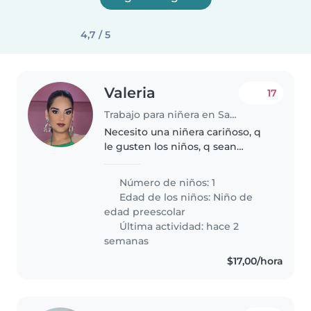
4,7 / 5
Valeria
17
Trabajo para niñera en Samborondón
Necesito una niñera cariñoso, q
le gusten los niños, q sean
juguetonas, que tengan
paciencia cuando mi hijo se
Número de niños: 1
demore en comer, que sean
Edad de los niños:
Niño de
proactivas , q busquen
edad preescolar
soluciones.
Última actividad: hace 2
semanas
$17,00/hora