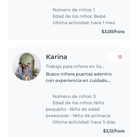
y cariñosa para nuestro bebé
energético y curioso. Nuestro
Número de niños: 1
pequeño es muy juguetón y le
Edad de los niños:
Bebé
encanta explorar, por lo que
Última actividad: hace 1 mes
buscamos..
$3,00/hora
Karina
13
Trabajo para niñera en Samborondón
Busco niñera puertas adentro
con experiencia en cuidado
infantil para atender a 2 niños los
fines de semana (viernes a lunes
Número de niños: 3
9 am Se necesita una persona: *
Edad de los niños:
Niño
Dinámica y con mucha..
pequeño
•
Niño de edad
preescolar
•
Niño de primaria
Última actividad: hace 5 días
$3,12/hora