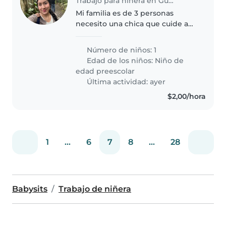
Trabajo para niñera en Guayaquil
Mi familia es de 3 personas
necesito una chica que cuide a
mi niña de 2 años 6 meses y
ayude con las tareas del hogar
Número de niños: 1
puertas adentro. Con
Edad de los niños:
Niño de
experiencia mínima de 1 año.
edad preescolar
Que le guste..
Última actividad: ayer
$2,00/hora
1
...
6
7
8
...
28
Babysits
Trabajo de niñera