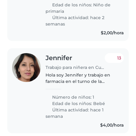
Edad de los niños:
Niño de
primaria
Última actividad: hace 2
semanas
$2,00/hora
Jennifer
13
Trabajo para niñera en Cuenca
Hola soy Jennifer y trabajo en
farmacia en el turno de la
mañana Tengo 2 hijos La 1ra
tiene 14 años y pasa en el colegio
Número de niños: 1
El 2do tiene 2 meses Mi esposo
Edad de los niños:
Bebé
rara vez pasa en casa y cuando..
Última actividad: hace 1
semana
$4,00/hora