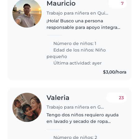
Mauricio
7
Trabajo para niñera en Quito
¡Hola! Busco una persona
responsable para apoyo integral
en casa: cuidado de mi hija y
tareas del hogar. Horario flexible
Número de niños: 1
a coordinar según
Edad de los niños:
Niño
requerimiento, de ser posible
pequeño
medio tiempo,..
Última actividad: ayer
$3,00/hora
Valeria
23
Trabajo para niñera en Guayaquil
Tengo dos niños requiero ayuda
en lavado y secado de ropa
orden de cuarto y cocina y
llevarlos al parque
Número de niños: 2