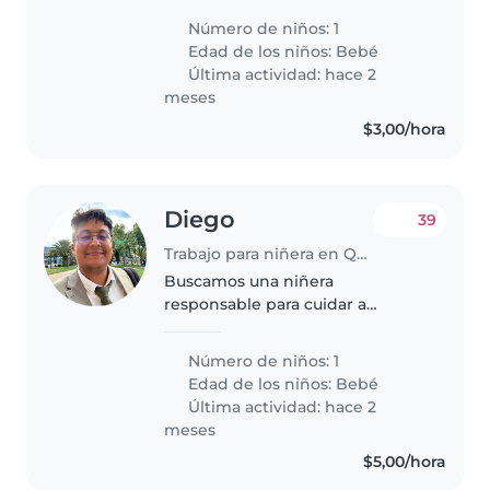
tiene 2 años.
Número de niños: 1
Edad de los niños:
Bebé
Última actividad: hace 2
meses
$3,00/hora
Diego
39
Trabajo para niñera en Quito
Buscamos una niñera
responsable para cuidar a
nuestro bebé, que es juguetón,
amigable y curioso. Nos
Número de niños: 1
encantaría que la niñera esté
Edad de los niños:
Bebé
cómoda con tareas del hogar.
Última actividad: hace 2
¡Esperamos con ansias..
meses
$5,00/hora