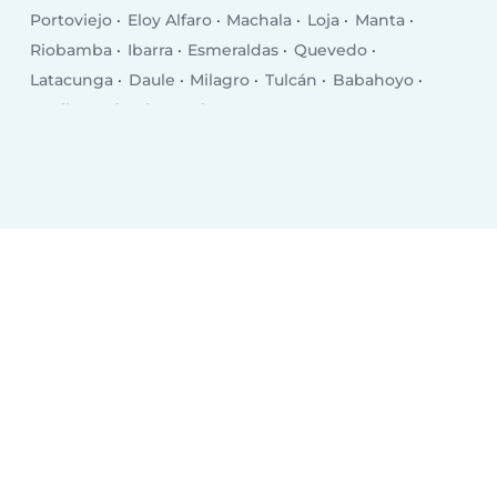
Portoviejo
Eloy Alfaro
Machala
Loja
Manta
Riobamba
Ibarra
Esmeraldas
Quevedo
Latacunga
Daule
Milagro
Tulcán
Babahoyo
La Libertad
El Empalme
Puerto Francisco de Orellana
Pasaje
Chone
Salinas
Santa Elena
Rosa Zarate
Santa Rosa
Balzar
Ventanas
Bahía de Caráquez
La Troncal
Jipijapa
Azogues
Naranjito
Vinces
Otavalo