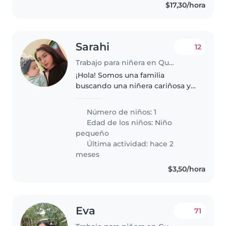
$17,30/hora
Sarahi
12
Trabajo para niñera en Quito
¡Hola! Somos una familia
buscando una niñera cariñosa y
responsable para nuestro
pequeño/a de 1 año, lleno/a de
Número de niños: 1
energía y curiosidad. Nos
Edad de los niños:
Niño
encantaría alguien que disfrute
pequeño
cocinando..
Última actividad: hace 2
meses
$3,50/hora
Eva
71