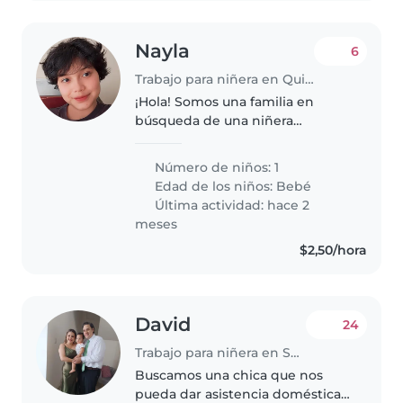
Nayla
6
Trabajo para niñera en Quito
¡Hola! Somos una familia en
búsqueda de una niñera
responsable para cuidar a
nuestro bebé, quien es curioso,
Número de niños: 1
energético y juguetón.
Edad de los niños:
Bebé
Necesitamos a alguien que se
Última actividad: hace 2
sienta cómodo/a con..
meses
$2,50/hora
David
24
Trabajo para niñera en Samborondón
Buscamos una chica que nos
pueda dar asistencia doméstica y