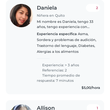
Daniela
2
Niñera en Quito
Mi nombre es Daniela, tengo 33
años, tengo experiencia con
bebés, niños, adolescentes. Soy
Experiencia específica
Asma,
mamá de un niño con
Sordera y problemas de audición,
discapacidad auditiva y se lo
Trastorno del lenguaje, Diabetes,
importante y necesario que es
Alergias a los alimentos
tener una..
Experiencia: > 3 años
Referencias: 2
Tiempo promedio de
respuesta: 7 minutos
$5,00/hora
Allison
1