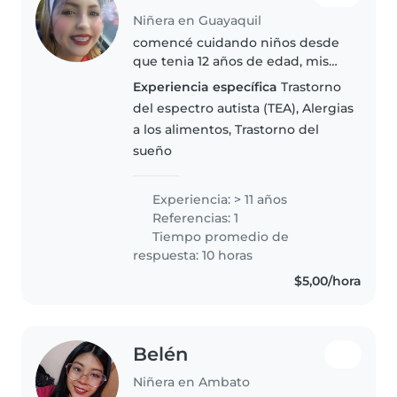
Niñera en Guayaquil
comencé cuidando niños desde
que tenia 12 años de edad, mis
tías y mis tíos que trabajan me
Experiencia específica
Trastorno
contrataban para cuidar a mis
del espectro autista (TEA), Alergias
primos, de hay a principios de
a los alimentos, Trastorno del
este año trabaje con una amiga..
sueño
Experiencia: > 11 años
Referencias: 1
Tiempo promedio de
respuesta: 10 horas
$5,00/hora
Belén
Niñera en Ambato