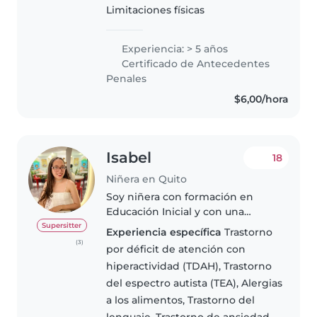
Limitaciones físicas
ser:..
Experiencia: > 5 años
Certificado de Antecedentes
Penales
$6,00/hora
Isabel
18
Niñera en Quito
Soy niñera con formación en
Educación Inicial y con una
vocación profunda por el
Supersitter
Experiencia específica
Trastorno
cuidado y acompañamiento de
(3)
por déficit de atención con
los niños. Desde muy joven
hiperactividad (TDAH), Trastorno
descubrí que trabajar con los
del espectro autista (TEA), Alergias
más pequeños me..
a los alimentos, Trastorno del