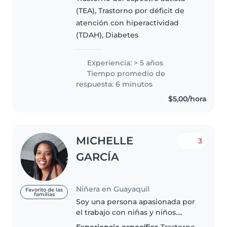
años y tengo buenas..
(TEA), Trastorno por déficit de
atención con hiperactividad
(TDAH), Diabetes
Experiencia: > 5 años
Tiempo promedio de
respuesta: 6 minutos
$5,00/hora
MICHELLE
3
GARCÍA
Niñera en Guayaquil
Favorito de las
familias
Soy una persona apasionada por
el trabajo con niñas y niños.
Como licenciada en Ciencias de
Experiencia específica
Trastorno