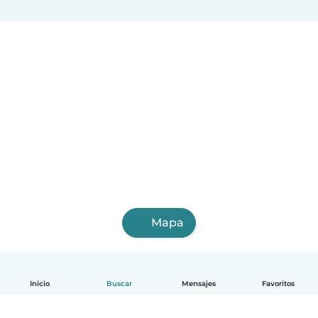
Balzar
Ventanas
Bahía de Caráquez
La Troncal
Jipijapa
Azogues
Naranjito
Vinces
Otavalo
Mapa
Inicio
Buscar
Mensajes
Favoritos