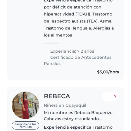
la Educación, he logrado
por déficit de atención con
comprender profundamente las
hiperactividad (TDAH), Trastorno
etapas de la infancia y su
del espectro autista (TEA), Asma,
importancia..
Trastorno del lenguaje, Alergias a
los alimentos
Experiencia: > 2 años
Certificado de Antecedentes
Penales
$5,00/hora
REBECA
7
Niñera en Guayaquil
Mi nombre es Rebeca Baquerizo
Cabezas estoy estudiando
Pedagogía de Idiomas , voy por
Favorito de las
Experiencia específica
Trastorno
familias
el sexto semestres ,mi primer