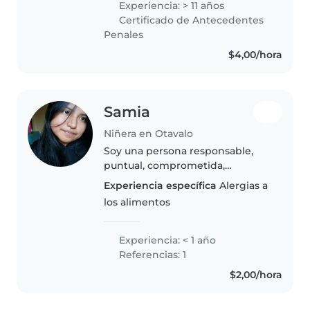
Experiencia: > 11 años
Certificado de Antecedentes
Penales
$4,00/hora
Samia
Niñera en Otavalo
Soy una persona responsable,
puntual, comprometida,
paciente y puedo llegar a ser
Experiencia específica
Alergias a
polifuncional. Dispuesta a realizar
los alimentos
cualquier tarea que se me
asigne, además me encanta
compartir..
Experiencia: < 1 año
Referencias: 1
$2,00/hora