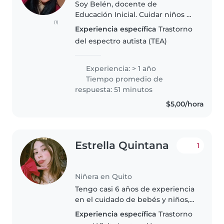
Soy Belén, docente de
Educación Inicial. Cuidar niños es
(1)
mucho más que mi trabajo, es mi
Experiencia específica
Trastorno
vocación. Me comprometo a
del espectro autista (TEA)
brindar un ambiente seguro,
lleno de cariño, respeto y
aprendizaje...
Experiencia: > 1 año
Tiempo promedio de
respuesta: 51 minutos
$5,00/hora
Estrella Quintana
1
Niñera en Quito
Tengo casi 6 años de experiencia
en el cuidado de bebés y niños,
en estos años he aprendido
Experiencia específica
Trastorno
mucho sobre ellos y se que lo