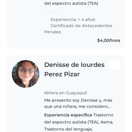
del espectro autista (TEA)
trabajo fue con niños autistas , y
ahora estoy trabajando en una..
Experiencia: > 4 años
Certificado de Antecedentes
Penales
$4,00/hora
Denisse de lourdes
Perez Pizar
Niñera en Guayaquil
Me presento soy Denisse y, más
que una niñera, me considero
una acompañante en las
Experiencia específica
Trastorno
pequeñas grandes aventuras de
del espectro autista (TEA), Asma,
la infancia. Me encanta conectar
Trastorno del lenguaje,
con cada niño desde su forma de