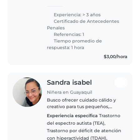
Experiencia: > 3 años
Certificado de Antecedentes
Penales
Referencias: 1
Tiempo promedio de
respuesta: 1 hora
$3,00/hora
Sandra isabel
Niñera en Guayaquil
Busco ofrecer cuidado cálido y
creativo para tus pequeños,
especialmente si necesitan
Experiencia específica
Trastorno
paciencia extra. Con 10 años
del espectro autista (TEA),
ayudando a niños desde
Trastorno por déficit de atención
pequeños hasta escolarizados y
con hiperactividad (TDAH),
experiencia..