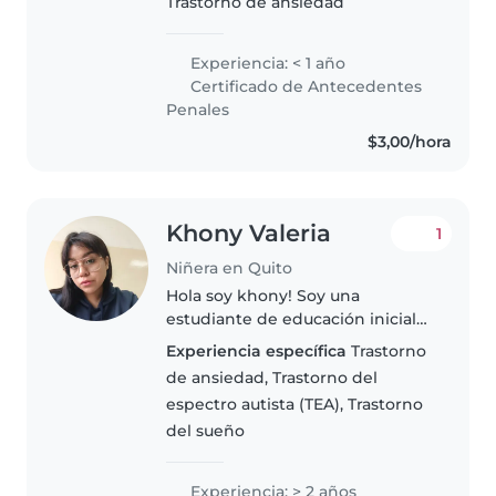
Trastorno de ansiedad
necesidades especiales..
Experiencia: < 1 año
Certificado de Antecedentes
Penales
$3,00/hora
Khony Valeria
1
Niñera en Quito
Hola soy khony! Soy una
estudiante de educación inicial
de la universidad ESPE estoy
Experiencia específica
Trastorno
dispuesta a enseñar y aprender
de ansiedad, Trastorno del
de los niños. Me encuentro
espectro autista (TEA), Trastorno
cursando el cuarto semestre,
del sueño
como adicional..
Experiencia: > 2 años