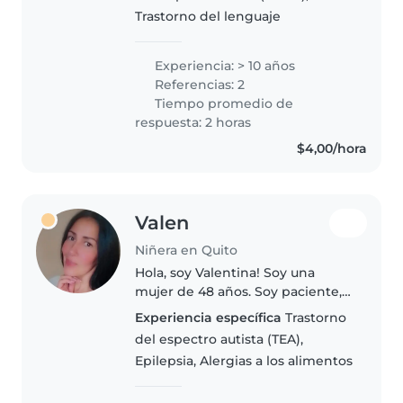
Trastorno del lenguaje
Experiencia: > 10 años
Referencias: 2
Tiempo promedio de
respuesta: 2 horas
$4,00/hora
Valen
Niñera en Quito
Hola, soy Valentina! Soy una
mujer de 48 años. Soy paciente,
amorosa, me gustan los niños.
Experiencia específica
Trastorno
También me gustan los animales
del espectro autista (TEA),
en especial los perros. Soy
Epilepsia, Alergias a los alimentos
abuela de 2 niñ@s y hasta ahora..