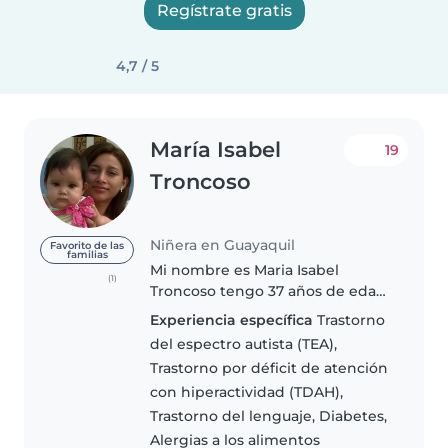
Regístrate gratis
4,7 / 5
María Isabel
19
Troncoso
Niñera en Guayaquil
Favorito de las
familias
Mi nombre es Maria Isabel
(1)
Troncoso tengo 37 años de edad
trabajo con niños de todas las
Experiencia específica
Trastorno
edades y tengo 3 años de
del espectro autista (TEA),
experiencia en cuidado infantil.
Trastorno por déficit de atención
He cuidado a niños con
con hiperactividad (TDAH),
necesidades..
Trastorno del lenguaje, Diabetes,
Alergias a los alimentos