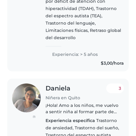
por déficit de atención con
que mas les gusta es sentirse
hiperactividad (TDAH), Trastorno
escuchados y queridos, por eso..
del espectro autista (TEA),
Trastorno del lenguaje,
Limitaciones físicas, Retraso global
del desarrollo
Experiencia: > 5 años
$3,00/hora
Daniela
3
Niñera en Quito
¡Hola! Amo a los niños, me vuelvo
a sentir niña al formar parte de
(1)
su mundo. Tengo experiencia de
Experiencia específica
Trastorno
5 años cuidando niños desde las
de ansiedad, Trastorno del sueño,
edades de 4 meses hasta los 10
Trastorno del espectro autista