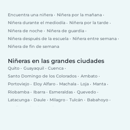
Encuentra una niñera
Niñera por la mañana
Niñera durante el mediodía
Niñera por la tarde
Niñera de noche
Niñera de guardia
Niñera después de la escuela
Niñera entre semana
Niñera de fin de semana
Niñeras en las grandes ciudades
Quito
Guayaquil
Cuenca
Santo Domingo de los Colorados
Ambato
Portoviejo
Eloy Alfaro
Machala
Loja
Manta
Riobamba
Ibarra
Esmeraldas
Quevedo
Latacunga
Daule
Milagro
Tulcán
Babahoyo
La Libertad
El Empalme
Puerto Francisco de Orellana
Pasaje
Chone
Salinas
Santa Elena
Rosa Zarate
Santa Rosa