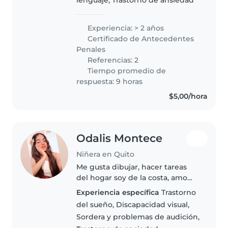
lenguaje, Trastorno de ansiedad
Experiencia: > 2 años
Certificado de Antecedentes
Penales
Referencias: 2
Tiempo promedio de
respuesta: 9 horas
$5,00/hora
Odalis Montece
Niñera en Quito
Me gusta dibujar, hacer tareas
del hogar soy de la costa, amo
trabajar con niños, tengo
Experiencia específica
Trastorno
experiencia con bebés niños
del sueño, Discapacidad visual,
pequeños y también tengo
Sordera y problemas de audición,
experiencia con niños con