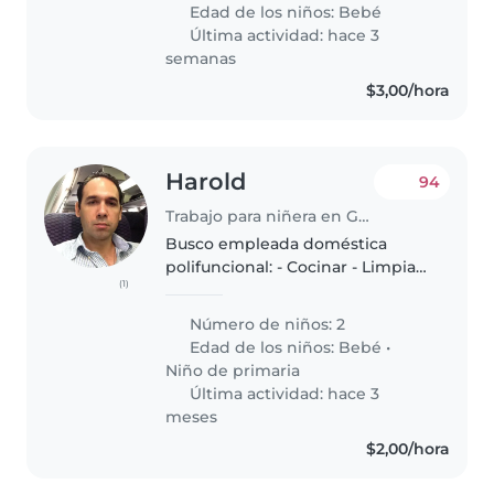
con buena salud y buenos
Edad de los niños:
Bebé
hábitos de higiene
Última actividad: hace 3
semanas
$3,00/hora
Harold
94
Trabajo para niñera en Guayaquil
Busco empleada doméstica
polifuncional: - Cocinar - Limpiar
(1)
- Atender necesidades de
alimentación y aseo de dos bbs(1
Número de niños: 2
año y 5 años)
Edad de los niños:
Bebé
•
Niño de primaria
Última actividad: hace 3
meses
$2,00/hora