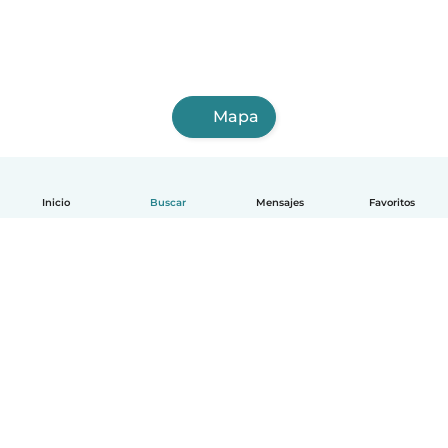
Mapa
Inicio
Buscar
Mensajes
Favoritos
Español
Cómo funciona
Ayuda
Términos y Privacidad
Precios
Datos de la empresa