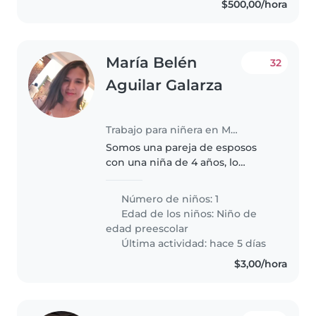
$500,00/hora
María Belén
32
Aguilar Galarza
Trabajo para niñera en Machala
Somos una pareja de esposos
con una niña de 4 años, lo
primordial que le encanten los
niños y que tengan mucha
Número de niños: 1
paciencia, de 9am a 5:30pm,
Edad de los niños:
Niño de
escribir solo interesadas por
edad preescolar
favor.
Última actividad: hace 5 días
$3,00/hora