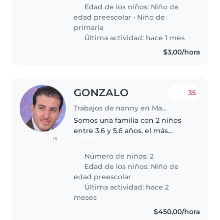
Edad de los niños:
Niño de
edad preescolar
•
Niño de
primaria
Última actividad: hace 1 mes
$3,00/hora
GONZALO
35
Trabajos de nanny en Manta
Somos una familia con 2 niños
entre 3.6 y 5.6 años. el más
(1)
pequeño es enérgicos,
deportivos y el más grande le
Número de niños: 2
encanta hablar y preguntar
Edad de los niños:
Niño de
cuando agarra confianza, es muy
edad preescolar
tímido. Necesitamos..
Última actividad: hace 2
meses
$450,00/hora