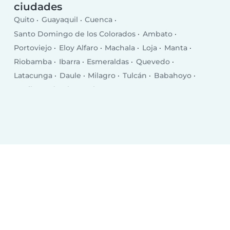
ciudades
Quito
Guayaquil
Cuenca
Santo Domingo de los Colorados
Ambato
Portoviejo
Eloy Alfaro
Machala
Loja
Manta
Riobamba
Ibarra
Esmeraldas
Quevedo
Latacunga
Daule
Milagro
Tulcán
Babahoyo
La Libertad
El Empalme
Puerto Francisco de Orellana
Pasaje
Chone
Salinas
Santa Elena
Rosa Zarate
Santa Rosa
Balzar
Ventanas
Bahía de Caráquez
La Troncal
Jipijapa
Azogues
Naranjito
Vinces
Otavalo