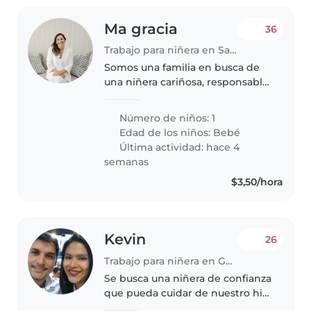
Ma gracia
36
Trabajo para niñera en Samborondón
Somos una familia en busca de
una niñera cariñosa, responsable
y paciente para cuidar a nuestra
bebé de 1 año, que es muy
Número de niños: 1
curiosa y llena de energía.
Edad de los niños:
Bebé
Buscamos a alguien que
Última actividad: hace 4
disfrute..
semanas
$3,50/hora
Kevin
26
Trabajo para niñera en Guayaquil
Se busca una niñera de confianza
que pueda cuidar de nuestro hijo
recién nacido. Necesitamos