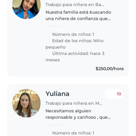
Trabajo para niñera en Babahoyo
Nuestra familia está buscando
una niñera de confianza que
pueda cuidar de nuestro hijo de 1
año y 3 meses. Él es muy
Número de niños: 1
energético, juguetón, enojon y
Edad de los niños:
Niño
curioso. Necesitamos a alguien
pequeño
que..
Última actividad: hace 3
meses
$250,00/hora
Yuliana
10
Trabajo para niñera en Machala
Necesitamos alguien
responsable y cariñoso , que
tenga experiencia en cuidados
de bebé de 5 meses de edad ,
Número de niños: 1