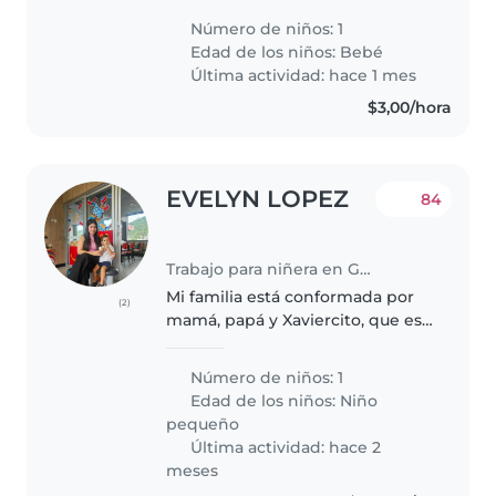
alguien que se sienta cómoda
Número de niños: 1
cocinando y realizando tareas
Edad de los niños:
Bebé
del hogar en nuestra casa, los..
Última actividad: hace 1 mes
$3,00/hora
EVELYN LOPEZ
84
Trabajo para niñera en Guayaquil
Mi familia está conformada por
(2)
mamá, papá y Xaviercito, que es
un niño de 2 años 5 meses.
Contamos ya con alguien para
Número de niños: 1
limpieza, por lo que necesitamos
Edad de los niños:
Niño
alguien exclusivamente para..
pequeño
Última actividad: hace 2
meses