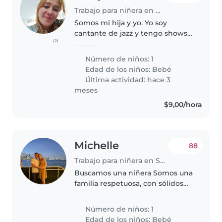
Trabajo para niñera en Quito
Somos mi hija y yo. Yo soy
cantante de jazz y tengo shows
(2)
en las noches. Necesito alguien
que me pueda ayudar en esos
Número de niños: 1
momentos. También durante el
Edad de los niños:
Bebé
día tengo trabajo remoto me
Última actividad: hace 3
gustaría..
meses
$9,00/hora
Michelle
88
Trabajo para niñera en Samborondón
Buscamos una niñera Somos una
familia respetuosa, con sólidos
valores y un ambiente familiar
cálido. Estamos en la búsqueda
Número de niños: 1
de una niñera responsable y
Edad de los niños:
Bebé