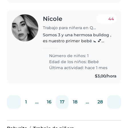
Nicole
44
Trabajo para niñera en Quito
Somos 3 y una hermosa bulldog ,
es nuestro primer bebé 🚼 💕
somos una pareja de jóvenes
casados, con una casa amplia ,
Número de niños: 1
buscamos una niñera que ame
Edad de los niños:
Bebé
los bebes y nos ayude aprender
Última actividad: hace 1 mes
más,..
$3,00/hora
1
...
16
17
18
...
28