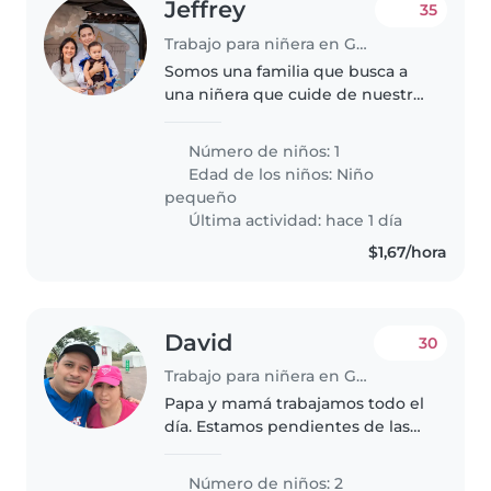
Jeffrey
35
Trabajo para niñera en Guayaquil
Somos una familia que busca a
una niñera que cuide de nuestro
hijo de 1 año y 2 meses.
Quisiéramos alguien que esté
Número de niños: 1
cómodo con presencia de
Edad de los niños:
Niño
mascotas y que le gusten mucho
pequeño
los niños...
Última actividad: hace 1 día
$1,67/hora
David
30
Trabajo para niñera en Guayaquil
Papa y mamá trabajamos todo el
día. Estamos pendientes de las
novedades por Whatsapp
Número de niños: 2