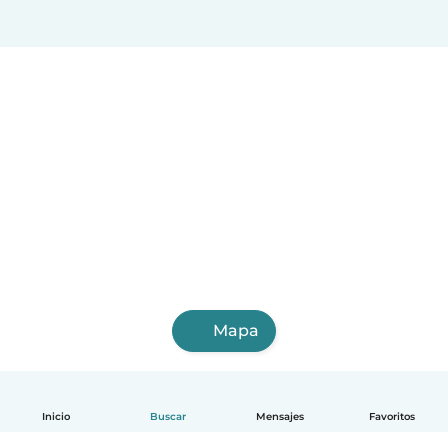
Balzar
Ventanas
Bahía de Caráquez
La Troncal
Jipijapa
Azogues
Naranjito
Vinces
Otavalo
Mapa
Inicio
Buscar
Mensajes
Favoritos