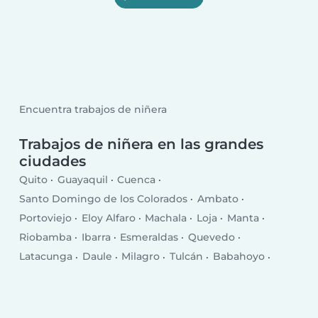
Encuentra trabajos de niñera
Trabajos de niñera en las grandes
ciudades
Quito
Guayaquil
Cuenca
Santo Domingo de los Colorados
Ambato
Portoviejo
Eloy Alfaro
Machala
Loja
Manta
Riobamba
Ibarra
Esmeraldas
Quevedo
Latacunga
Daule
Milagro
Tulcán
Babahoyo
La Libertad
El Empalme
Puerto Francisco de Orellana
Pasaje
Chone
Salinas
Santa Elena
Rosa Zarate
Santa Rosa