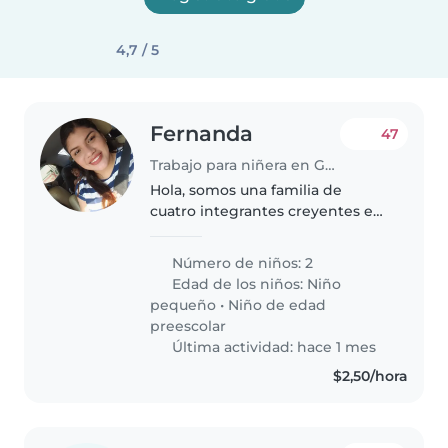
4,7 / 5
Fernanda
47
Trabajo para niñera en Guayaquil
Hola, somos una familia de
cuatro integrantes creyentes en
Dios organizada, llena de amor y
respeto vivimos en un ambiente
Número de niños: 2
tranquilo y seguro. Tenemos una
Edad de los niños:
Niño
hija de 1 año y un niño..
pequeño
•
Niño de edad
preescolar
Última actividad: hace 1 mes
$2,50/hora