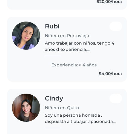
$20,00/hora
Rubí
Niñera en Portoviejo
Amo trabajar con niños, tengo 4
años d experiencia,
especialmente con bebés
Empecé cuidando a mi hermano
Experiencia: > 4 años
recién nacido, cuando yo tenia 13
$4,00/hora
años A los 18 años cuide de un
primo recién..
Cindy
Niñera en Quito
Soy una persona honrada ,
dispuesta a trabajar apasionada
por el desarrollo infantil y
comprometida con proporcionar