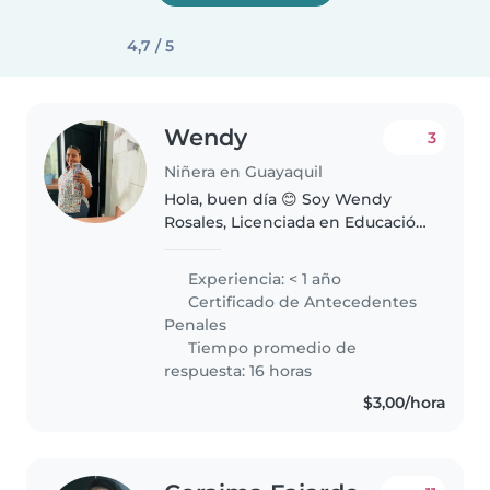
4,7 / 5
Wendy
3
Niñera en Guayaquil
Hola, buen día 😊 Soy Wendy
Rosales, Licenciada en Educación
Inicial,con experiencia en el
cuidado de niños. Ofrezco un
Experiencia: < 1 año
ambiente seguro, cariñoso y
Certificado de Antecedentes
actividades educativas acordes
Penales
a..
Tiempo promedio de
respuesta: 16 horas
$3,00/hora