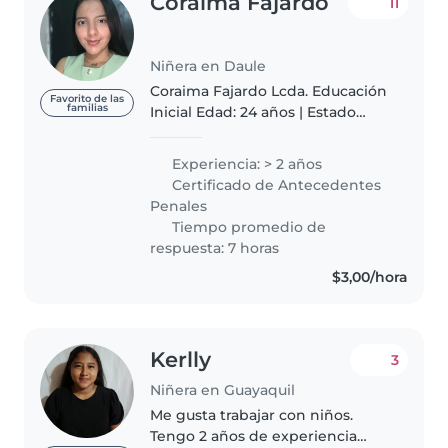
Coraima Fajardo
11
Niñera en Daule
Coraima Fajardo Lcda. Educación
Favorito de las
familias
Inicial Edad: 24 años | Estado
Civil: Soltera/ Creencia: Cristiana
Soy licenciada en Educación
Experiencia: > 2 años
Inicial, con experiencia en
Certificado de Antecedentes
estimulación temprana y..
Penales
Tiempo promedio de
respuesta: 7 horas
$3,00/hora
Kerlly
3
Niñera en Guayaquil
Me gusta trabajar con niños.
Tengo 2 años de experiencia