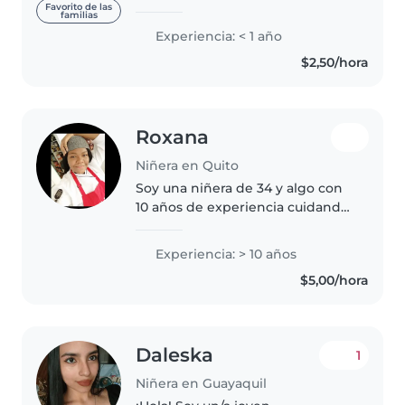
cuidando niños, principalmente
Favorito de las
familias
con bebés y niños de 5 años en
Experiencia: < 1 año
adelante . ¡Tengo muchas ganas
$2,50/hora
de cuidar de sus hijos! Puedes..
Roxana
Niñera en Quito
Soy una niñera de 34 y algo con
10 años de experiencia cuidando
principalmente a bebés y niños
pequeños. Me encanta trabajar
Experiencia: > 10 años
con niños y me considero una
$5,00/hora
persona bondadosa,
imaginativa..
Daleska
1
Niñera en Guayaquil