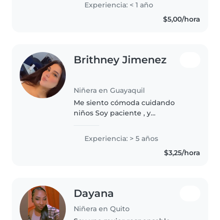
Experiencia: < 1 año
un entorno seguro .
$5,00/hora
Brithney Jimenez
Niñera en Guayaquil
Me siento cómoda cuidando
niños Soy paciente , y
carismática
Experiencia: > 5 años
$3,25/hora
Dayana
Niñera en Quito