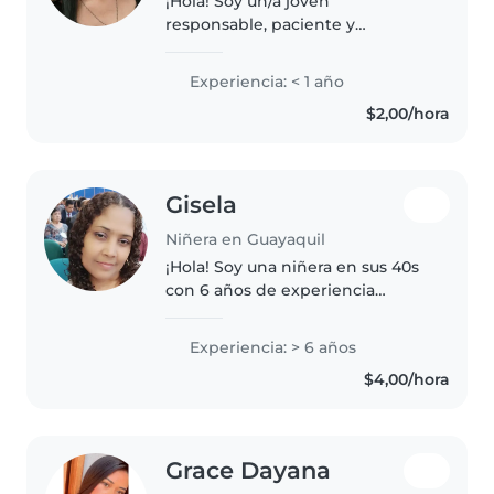
¡Hola! Soy un/a joven
responsable, paciente y
divertido/a, actualmente
cursando la universidad. Tengo
Experiencia: < 1 año
experiencia cuidando niños
$2,00/hora
pequeños y me encanta dibujar,
leerles cuentos, hacer..
Gisela
Niñera en Guayaquil
¡Hola! Soy una niñera en sus 40s
con 6 años de experiencia
cuidando niños de todas las
edades. Soy responsable,
Experiencia: > 6 años
paciente y creativa, y me
$4,00/hora
encanta leer, hacer
manualidades y jugar con..
Grace Dayana