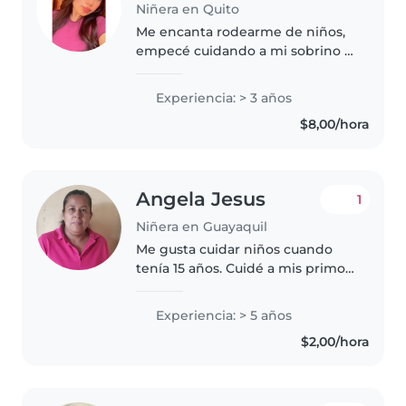
Niñera en Quito
Me encanta rodearme de niños,
empecé cuidando a mi sobrino y
luego inicié estudiando
Educación Inicial donde todas
Experiencia: > 3 años
mis prácticas pude relacionarme
$8,00/hora
más con pequeños desde
maternal hasta..
Angela Jesus
1
Niñera en Guayaquil
Me gusta cuidar niños cuando
tenía 15 años. Cuidé a mis primos,
al hermano de un amigo y a los
hijos de mis vecinos.
Experiencia: > 5 años
Actualmente soy maestra de
$2,00/hora
primaria. En mi tiempo libre me
gustaría..