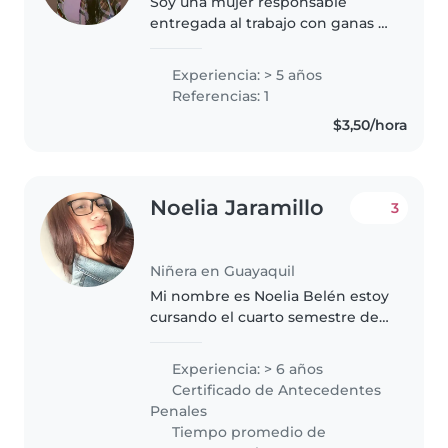
Soy una mujer responsable
entregada al trabajo con ganas y
lista para todo con mucha
paciencia tengo experiencia en
Experiencia: > 5 años
cuidar niños soy muy activa .
Referencias: 1
también tengo conocimiento de
$3,50/hora
estimulación..
Noelia Jaramillo
3
Niñera en Guayaquil
Mi nombre es Noelia Belén estoy
cursando el cuarto semestre de
Pedagogía en Idiomas, me gusta
mucho lo que interactuar con los
Experiencia: > 6 años
niños, entender lo que necesitan
Certificado de Antecedentes
, cuidarlos jugar con..
Penales
Tiempo promedio de