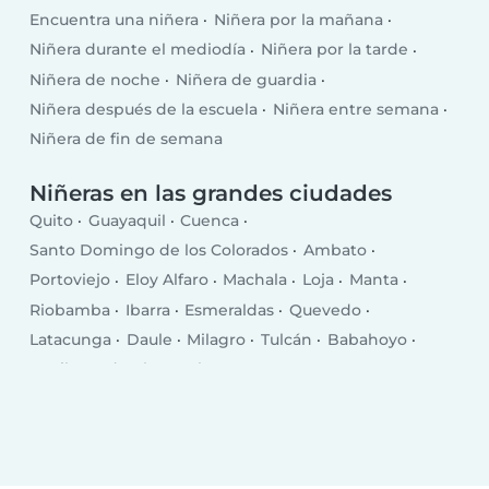
Encuentra una niñera
Niñera por la mañana
Niñera durante el mediodía
Niñera por la tarde
Niñera de noche
Niñera de guardia
Niñera después de la escuela
Niñera entre semana
Niñera de fin de semana
Niñeras en las grandes ciudades
Quito
Guayaquil
Cuenca
Santo Domingo de los Colorados
Ambato
Portoviejo
Eloy Alfaro
Machala
Loja
Manta
Riobamba
Ibarra
Esmeraldas
Quevedo
Latacunga
Daule
Milagro
Tulcán
Babahoyo
La Libertad
El Empalme
Puerto Francisco de Orellana
Pasaje
Chone
Salinas
Santa Elena
Rosa Zarate
Santa Rosa
Balzar
Ventanas
Bahía de Caráquez
La Troncal
Jipijapa
Azogues
Naranjito
Vinces
Otavalo