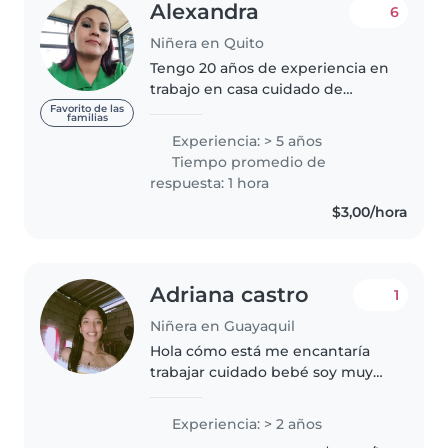
Alexandra
6
Niñera en Quito
Tengo 20 años de experiencia en
trabajo en casa cuidado de
adulto mayor,niños de toda
Favorito de las
familias
edad, que haceres domésticos,
Experiencia: > 5 años
cocina además responsable,
Tiempo promedio de
honrada, siempre llego puntual a
respuesta: 1 hora
la hora..
$3,00/hora
Adriana castro
1
Niñera en Guayaquil
Hola cómo está me encantaría
trabajar cuidado bebé soy muy
responsable y me encanta
trabajar
Experiencia: > 2 años