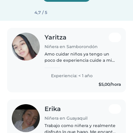
4,7 / 5
Yaritza
Niñera en Samborondón
Amo cuidar niños ya tengo un
poco de experiencia cuide a mi
sobrina se cómo se cuida soy
energética además me gusta
Experiencia: < 1 año
cuidar los niños soy social y estoy
$5,00/hora
disponible de lunes a viernes..
Erika
Niñera en Guayaquil
Trabajo como niñera y realmente
disfruto lo que hago. Me encanta