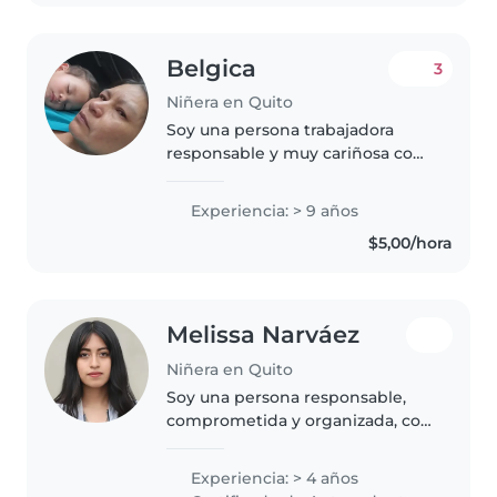
actividades..
Belgica
3
Niñera en Quito
Soy una persona trabajadora
responsable y muy cariñosa con
los niños o con las personas que
me rodean respetuosa y me
Experiencia: > 9 años
gusta ASER ejercicios y
$5,00/hora
actividades con los niños y
onrada confiable..
Melissa Narváez
Niñera en Quito
Soy una persona responsable,
comprometida y organizada, con
formación técnica en el área de
agua y saneamiento ambiental,
Experiencia: > 4 años
lo que me ha permitido