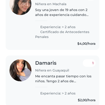
Niñera en Machala
Soy una joven de 19 años con 2
años de experiencia cuidando
niños de todas las edades, desde
bebés hasta adolescentes. Tengo
Experiencia: > 2 años
habilidades en dibujo, lectura,
Certificado de Antecedentes
manualidades, música y..
Penales
$4,00/hora
Damaris
1
Niñera en Guayaquil
Me encanta pasar tiempo con los
niños. Tengo 2 años de
experiencia cuidando a niños
pequeños y en edad escolar. Soy
Experiencia: > 2 años
una persona divertida, amigable
$2,00/hora
y creativa. Me apasiona hacer