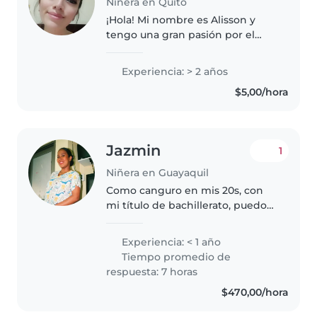
Niñera en Quito
¡Hola! Mi nombre es Alisson y
tengo una gran pasión por el
cuidado infantil. Desde los 14
años, he tenido la oportunidad
Experiencia: > 2 años
de cuidar a mis primos desde
$5,00/hora
que eran bebés, lo que me ha
enseñado..
Jazmin
1
Niñera en Guayaquil
Como canguro en mis 20s, con
mi título de bachillerato, puedo
ofrecer cuidado atento y seguro
para sus niños. Aunque no tengo
Experiencia: < 1 año
experiencia previa, soy
Tiempo promedio de
responsable, divertido/a y
respuesta: 7 horas
deportivo/a...
$470,00/hora