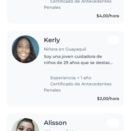
Certificado de Antecedentes
desarrollar habilidades como la
Penales
disciplina,..
$4,00/hora
Kerly
Niñera en Guayaquil
Soy una joven cuidadora de
niños de 29 años que se destaca
por ser responsable, paciente y
creativa. Cuento con experiencia
Experiencia: < 1 año
cuidando bebés, niños
Certificado de Antecedentes
pequeños, preescolares y de
Penales
primaria...
$2,00/hora
Alisson