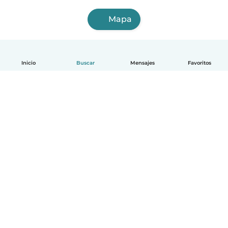
Mapa
Inicio
Buscar
Mensajes
Favoritos
Español
Cómo funciona
Ayuda
Términos y Privacidad
Precios
Datos de la empresa
Babysits para Empresas
Normas de la comunidad