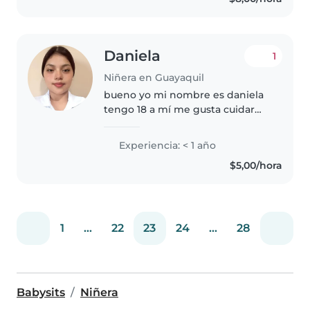
experiencia muy linda y desde
ahí me gusta..
Daniela
1
Niñera en Guayaquil
bueno yo mi nombre es daniela
tengo 18 a mí me gusta cuidar
niños ya sea pequeño o grandes
me encanta me agrada cuidar
Experiencia: < 1 año
niños .
$5,00/hora
1
...
22
23
24
...
28
Babysits
Niñera