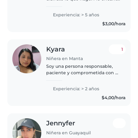
pasar tiempo con los niños, ver
cómo aprenden y crecen cada
Experiencia: > 5 años
día. Disfruto organizando
$3,00/hora
actividades creativas y
educativas..
Kyara
1
Niñera en Manta
Soy una persona responsable,
paciente y comprometida con el
cuidado infantil. Me gusta crear
un ambiente seguro, divertido y
Experiencia: > 2 años
educativo para los niños,
$4,00/hora
ayudándolos en sus actividades..
Jennyfer
Niñera en Guayaquil