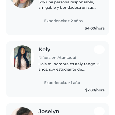
Soy una persona responsable,
amigable y bondadosa en sus
47s con dos años de experiencia
en el cuidado de niños en edad
Experiencia: > 2 años
de guardar, preescolar y escolar.
$4,00/hora
Me encanta dibujar, leer
cuentos,..
Kely
Niñera en Atuntaqui
Hola mi nombre es Kely tengo 25
años, soy estudiante de
desarrollo infantil tengo
experiencia en el cuidado
Experiencia: > 1 año
infantil en bebes y niños soy una
$2,00/hora
persona responsable con el
trabajo y sobre..
Joselyn