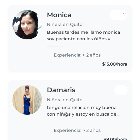
Monica
1
Niñera en Quito
Buenas tardes me llamo monica
soy paciente con los ñiños y
tengo mucho cariño yo tengo 4
hijos y los amo mucho yo se
Experiencia: > 2 años
jugar con los ñiños les canto lez
$15,00/hora
ago jugar bueno soy respetuosa..
Damaris
Niñera en Quito
tengo una relación muy buena
con niñ@s y estoy en busca de
un empleo, últimamente estuve
en un empleo puertas adentro
Experiencia: > 2 años
como niñera y fue una
$8,00/hora