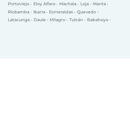
Portoviejo
Eloy Alfaro
Machala
Loja
Manta
Riobamba
Ibarra
Esmeraldas
Quevedo
Latacunga
Daule
Milagro
Tulcán
Babahoyo
La Libertad
El Empalme
Puerto Francisco de Orellana
Pasaje
Chone
Salinas
Santa Elena
Rosa Zarate
Santa Rosa
Balzar
Ventanas
Bahía de Caráquez
La Troncal
Jipijapa
Azogues
Naranjito
Vinces
Otavalo