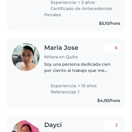
Experiencia: > 3 años
para tus hijos.
Certificado de Antecedentes
Penales
$5,10/hora
Maria Jose
6
Niñera en Quito
Soy una persona dedicada cien
por ciento al trabajo que me
asignen ,me gustan los niños por
ellos mi profesión de maestra
Experiencia: > 10 años
parvularia,cuido de la formación
Referencias: 1
del niño en cuanto a desarrollo..
$4,00/hora
Dayci
2