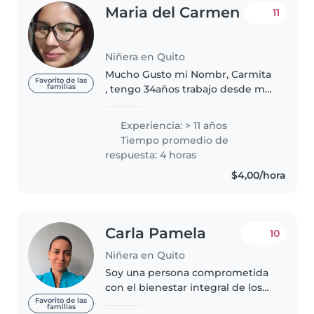
Maria del Carmen
11
Niñera en Quito
Mucho Gusto mi Nombr, Carmita
Favorito de las
familias
, tengo 34años trabajo desde mi
16 ańos , e terminado por mi
cuenta el bachiller tengo
Experiencia: > 11 años
pasaporte, soy auxiliar de
Tiempo promedio de
enfermería , tengo unos cursos
respuesta: 4 horas
de cuidado..
$4,00/hora
Carla Pamela
10
Niñera en Quito
Soy una persona comprometida
con el bienestar integral de los
niños, con experiencia en
Favorito de las
familias