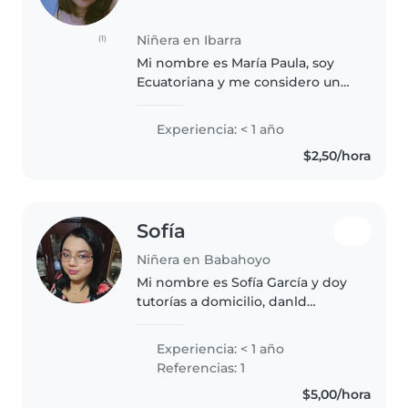
Niñera en Ibarra
(1)
Mi nombre es María Paula, soy
Ecuatoriana y me considero una
persona responsable, realmente
disfruto estar con niños y que
Experiencia: < 1 año
ellos aprendan del conocimiento
$2,50/hora
que puedo brindarles,además,..
Sofía
Niñera en Babahoyo
Mi nombre es Sofía García y doy
tutorías a domicilio, danld
refierzo académico a niños niñas
en edad escolar.. Estoy sacando
Experiencia: < 1 año
una licenciatura y mi objetivo es
Referencias: 1
que mis niños y niñas..
$5,00/hora