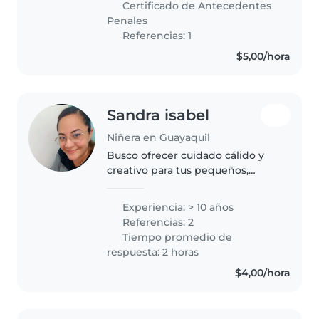
Certificado de Antecedentes
mucho amor y paciencia para
Penales
darles a..
Referencias: 1
$5,00/hora
Sandra isabel
Niñera en Guayaquil
Busco ofrecer cuidado cálido y
creativo para tus pequeños,
especialmente si necesitan
paciencia extra. Con 10 años
Experiencia: > 10 años
ayudando a niños desde
Referencias: 2
pequeños hasta escolarizados y
Tiempo promedio de
experiencia..
respuesta: 2 horas
$4,00/hora