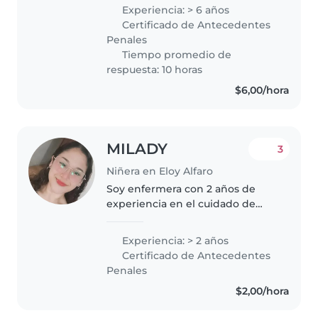
cuidado infantil y formación en
Experiencia: > 6 años
desarrollo y estimulación
Certificado de Antecedentes
temprana. A lo largo de mi
Penales
camino..
Tiempo promedio de
respuesta: 10 horas
$6,00/hora
MILADY
3
Niñera en Eloy Alfaro
Soy enfermera con 2 años de
experiencia en el cuidado de
pacientes (niños y adulto mayor),
lo que me ha permitido
Experiencia: > 2 años
desarrollar habilidades como la
Certificado de Antecedentes
responsabilidad, la empatía y la
Penales
atención..
$2,00/hora