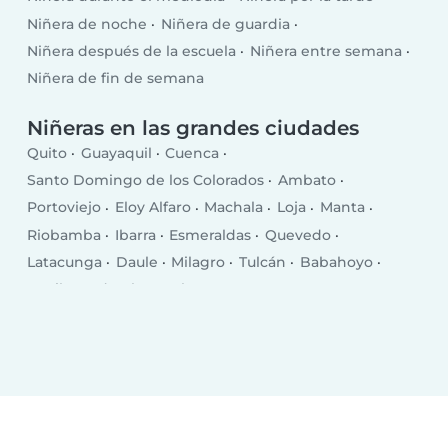
Niñera de noche
Niñera de guardia
Niñera después de la escuela
Niñera entre semana
Niñera de fin de semana
Niñeras en las grandes ciudades
Quito
Guayaquil
Cuenca
Santo Domingo de los Colorados
Ambato
Portoviejo
Eloy Alfaro
Machala
Loja
Manta
Riobamba
Ibarra
Esmeraldas
Quevedo
Latacunga
Daule
Milagro
Tulcán
Babahoyo
La Libertad
El Empalme
Puerto Francisco de Orellana
Pasaje
Chone
Salinas
Santa Elena
Rosa Zarate
Santa Rosa
Balzar
Ventanas
Bahía de Caráquez
La Troncal
Jipijapa
Azogues
Naranjito
Vinces
Otavalo