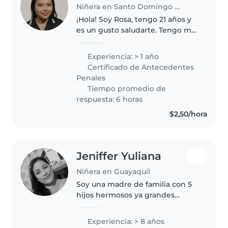
Niñera en Santo Domingo de los Colorados
¡Hola! Soy Rosa, tengo 21 años y
es un gusto saludarte. Tengo más
de un año de experiencia
cuidando niños, una labor que
Experiencia: > 1 año
realizo con cariño, paciencia,
Certificado de Antecedentes
respeto y creatividad. Me
Penales
adapto..
Tiempo promedio de
respuesta: 6 horas
$2,50/hora
Jeniffer Yuliana
Niñera en Guayaquil
Soy una madre de familia con 5
hijos hermosos ya grandes
adolescentes y por lo tanto
tengo mucha experiencia en el
Experiencia: > 8 años
cuidado y en el aseo y tengo