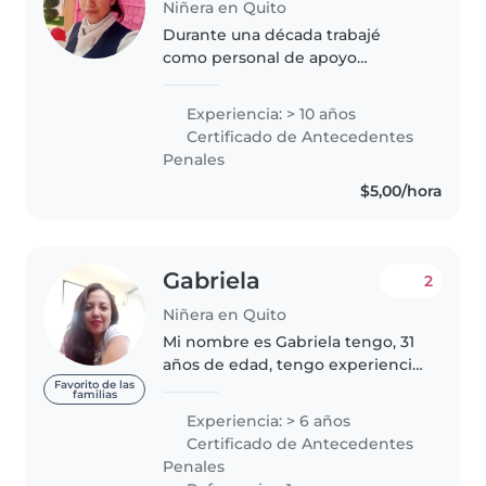
Niñera en Quito
Durante una década trabajé
como personal de apoyo
educativo, acompañando a
bebés y niños en edad
Experiencia: > 10 años
preescolar en actividades de
Certificado de Antecedentes
desarrollo, rutinas diarias,
Penales
hábitos, aprendizaje emocional..
$5,00/hora
Gabriela
2
Niñera en Quito
Mi nombre es Gabriela tengo, 31
años de edad, tengo experiencia
en el cuidado de los niños
Favorito de las
familias
pequeños, he trabajado de
Experiencia: > 6 años
niñera, durante 6 años, me
Certificado de Antecedentes
encanta compartir mis
Penales
experiencias y..