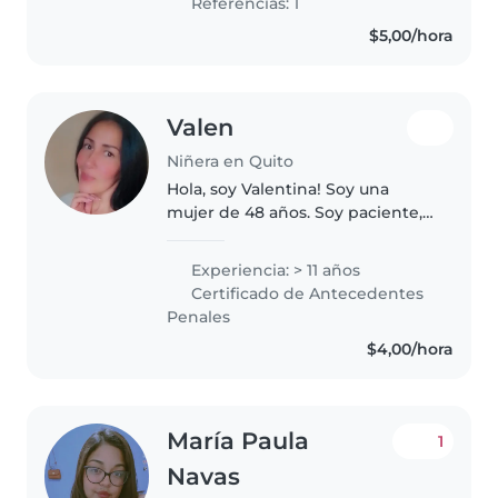
Referencias: 1
$5,00/hora
Valen
Niñera en Quito
Hola, soy Valentina! Soy una
mujer de 48 años. Soy paciente,
amorosa, me gustan los niños.
También me gustan los animales
Experiencia: > 11 años
en especial los perros. Soy
Certificado de Antecedentes
abuela de 2 niñ@s y hasta ahora..
Penales
$4,00/hora
María Paula
1
Navas