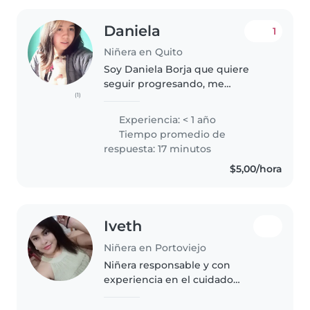
Daniela
1
Niñera en Quito
Soy Daniela Borja que quiere
seguir progresando, me
(1)
encantan los niños y tengo muy
buena química con ellos, me
Experiencia: < 1 año
intereso por saber que les gusta
Tiempo promedio de
y sobre todo apórtales
respuesta: 17 minutos
conocimientos..
$5,00/hora
Iveth
Niñera en Portoviejo
Niñera responsable y con
experiencia en el cuidado
infantil. Me enfoco en crear un
entorno seguro, limpio y feliz